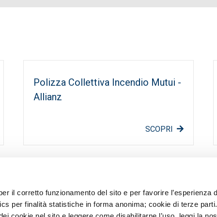
Polizza Collettiva Incendio Mutui -
Allianz
SCOPRI
igazioni
Antiriciclaggio
acy
Parti correlate
per il corretto funzionamento del sito e per favorire l’esperienza d
parenza
Rapporti Dormienti
cs per finalità statistiche in forma anonima; cookie di terze parti
e Parti
Sepa
 dei cookie nel sito e leggere come disabilitarne l’uso, leggi la nos