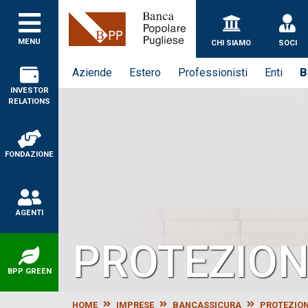
Banca Popolare Puglie
MENU
CHI SIAMO
SOCI
Aziende
Estero
Professionisti
Enti
B
INVESTOR
RELATIONS
FONDAZIONE
AGENTI
PROTEZION
BPP GREEN
HOME
IMPRESE
BANCASSICURA
PROTEZION