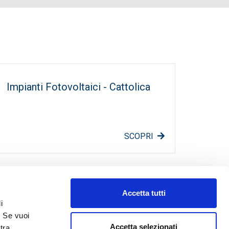
Impianti Fotovoltaici - Cattolica
SCOPRI
Apulia
Accetta tutti
Mappa
i
Fotogallery
. Se vuoi
Lavora con noi
Accetta selezionati
tra