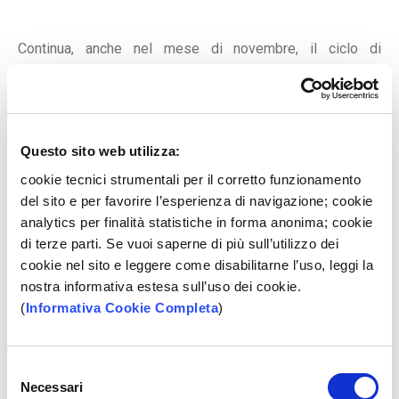
Continua, anche nel mese di novembre, il ciclo di
appuntamenti dedicato all'Educazione Finanziaria
organizzato da BPP in collaborazione con FEduF (ABI)
presso le scuole della Provincia di Lecce.
Nel corso dell'incontro di domani dal tema "
Abbasso gli
Questo sito web utilizza:
stereotipi!"
gli studenti saranno coinvolti in una lezione di
cittadinanza economica per imparare che non esistono
cookie tecnici strumentali per il corretto funzionamento
differenze tra le abilità maschili e femminili, soprattutto
del sito e per favorire l’esperienza di navigazione; cookie
quando si parla di autonomia, di sostenibilità e di futuro.
analytics per finalità statistiche in forma anonima; cookie
Una lezione divertente e istruttiva per stimolare una
di terze parti. Se vuoi saperne di più sull’utilizzo dei
riflessione sulla parità di genere come strumento di
cookie nel sito e leggere come disabilitarne l’uso, leggi la
sostenibilità oltre che competenza di educazione civica e
nostra informativa estesa sull’uso dei cookie.
per sviluppare conoscenze indispensabili per abbattere
(
Informativa Cookie Completa
)
gli stereotipi e le differenze.
Selezione
Necessari
del