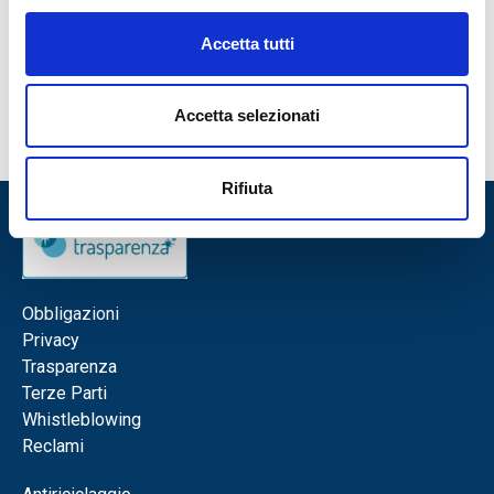
dare il meglio di sé stessi per raggiungere obiettivi ambiziosi.
SCOPRI
Accetta tutti
Intervista al Presidente Primiceri "No a nuove azioni il
nostro patrimonio è più forte"
Accetta selezionati
Intervista al Presidente Vito Primiceri su La Repubblica.
SCOPRI
Rifiuta
Obbligazioni
Privacy
Trasparenza
Terze Parti
Whistleblowing
Reclami