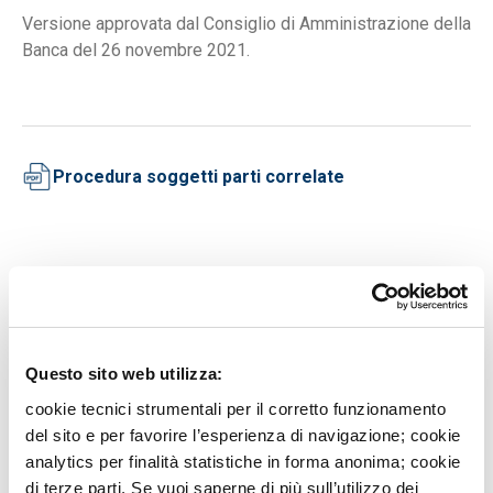
Versione approvata dal Consiglio di Amministrazione della
Banca del 26 novembre 2021.
Procedura soggetti parti correlate
PRESS ROOM
Questo sito web utilizza:
Le banche contro la violenza economica
Cosa è la violenza economica e come si manifesta, come prevenirla
cookie tecnici strumentali per il corretto funzionamento
e come contrastarla sono i principali punti che una breve guida
del sito e per favorire l’esperienza di navigazione; cookie
promossa da ABI e Feduf mette in luce. Con un linguaggio semplice
e immediato, il vademecum intende approfondire i principali aspetti
analytics per finalità statistiche in forma anonima; cookie
che riguardano questa forma di violenza per aiutare le donne che la
di terze parti. Se vuoi saperne di più sull’utilizzo dei