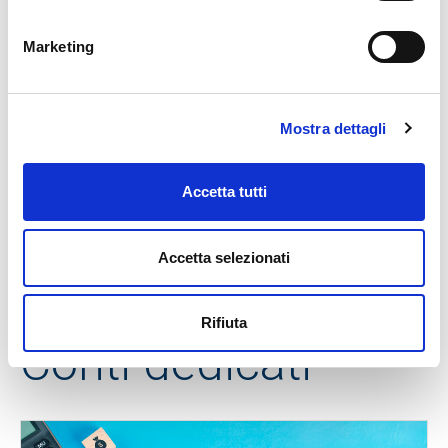
Condominio
Marketing
Sei un
amministratore
di condominio? Questa
soluzione proposta da BPP agevola la tua attività. È
un contratto di conto corrente
intestato
Mostra dettagli
direttamente al condominio
che consente di
regolare i conti con tutti i condòmini.
Accetta tutti
SCOPRI
Accetta selezionati
Rifiuta
Conti dedicati