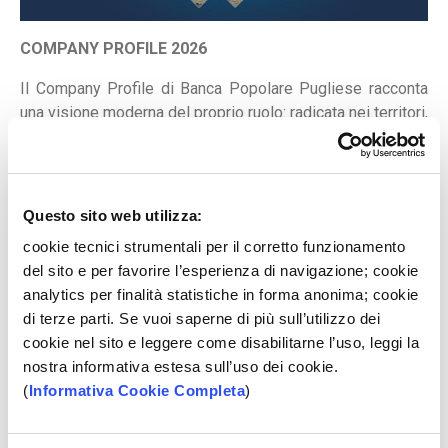
COMPANY PROFILE 2026
Il Company Profile di Banca Popolare Pugliese racconta
una visione moderna del proprio ruolo: radicata nei territori,
vicina alle persone e pronta a interpretare le
trasformazioni del presente.
Storia, governance, organizzazione, sostenibilità e
performance economiche compongono il racconto di una
Questo sito web utilizza:
realtà che guarda avanti, senza perdere il legame con le
cookie tecnici strumentali per il corretto funzionamento
comunità in cui opera.
del sito e per favorire l’esperienza di navigazione; cookie
Una Banca che investe nell’innovazione dei servizi,
analytics per finalità statistiche in forma anonima; cookie
sostiene famiglie e imprese, promuove inclusione,
di terze parti. Se vuoi saperne di più sull’utilizzo dei
attenzione all’ambiente e sviluppo responsabile,
cookie nel sito e leggere come disabilitarne l’uso, leggi la
contribuendo a creare valore condiviso e nuove
nostra informativa estesa sull’uso dei cookie.
opportunità per il futuro.
(
Informativa Cookie Completa
)