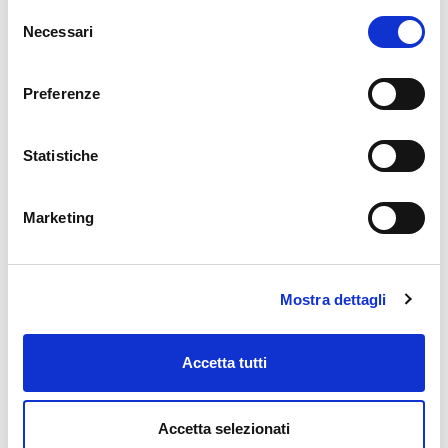
Selezione
Necessari
del
consenso
Preferenze
IN SEZIONE
Statistiche
Atto costitutivo e Statuto sociale
Marketing
Bilancio Civilistico e Company Profile
Informativa al Pubblico
Informazioni Societarie
Mostra dettagli
Cartolarizzazioni
Accetta tutti
Internal Dealing
Bail-in
Accetta selezionati