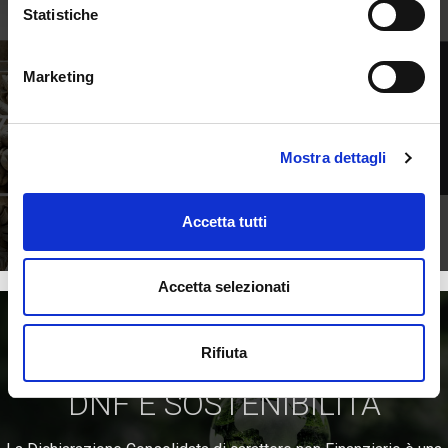
Statistiche
CODICE ETICO 2026
Marketing
Banca Popolare Pugliese è stata tra le prime banche in Italia a
dotarsi di un proprio Codice Etico, la cui finalità è quella di
indicare i valori e le regole di condotta aziendali.
Mostra dettagli
Accetta tutti
SCOPRI
Accetta selezionati
Rifiuta
DNF E SOSTENIBILITÀ