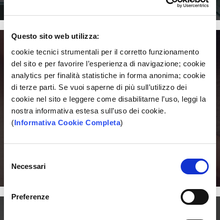
SCOPRI
Questo sito web utilizza:
cookie tecnici strumentali per il corretto funzionamento
del sito e per favorire l’esperienza di navigazione; cookie
analytics per finalità statistiche in forma anonima; cookie
POLIZZA SALUTE
di terze parti. Se vuoi saperne di più sull’utilizzo dei
cookie nel sito e leggere come disabilitarne l’uso, leggi la
Con una delle nostre assicurazioni sanitarie, puoi coprire
le
nostra informativa estesa sull’uso dei cookie.
spese sostenute nella sanità privata in caso di malattia o
(
Informativa Cookie Completa
)
infortunio
Selezione
Necessari
SCOPRI
del
consenso
Preferenze