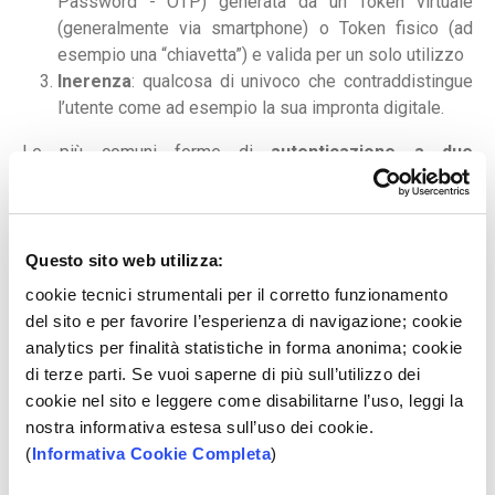
Password - OTP) generata da un Token virtuale
(generalmente via smartphone) o Token fisico (ad
esempio una “chiavetta”) e valida per un solo utilizzo
Inerenza
: qualcosa di univoco che contraddistingue
l’utente come ad esempio la sua impronta digitale.
Le più comuni forme di
autenticazione a due
fattori
sfruttano i primi due strumenti: la password
personale e un secondo fattore in esclusivo possesso
del cliente.
Questo sito web utilizza:
Cos’è il “Collegamento Dinamico”?
cookie tecnici strumentali per il corretto funzionamento
Come ulteriore elemento di sicurezza a protezione del
del sito e per favorire l’esperienza di navigazione; cookie
pagatore, poi, la normativa introduce anche il requisito
analytics per finalità statistiche in forma anonima; cookie
del
Collegamento Dinamico
(o
Dynamic Linking
), per cui
di terze parti. Se vuoi saperne di più sull’utilizzo dei
le Banche dovranno garantire l'autenticazione delle
cookie nel sito e leggere come disabilitarne l’uso, leggi la
singole operazioni anche attraverso codici dinamici: in
nostra informativa estesa sull’uso dei cookie.
questo modo
l’utente è identificato e autorizzato a
(
Informativa Cookie Completa
)
svolgere una transazione specifica
.