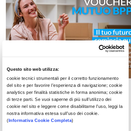
Questo sito web utilizza:
cookie tecnici strumentali per il corretto funzionamento
del sito e per favorire l’esperienza di navigazione; cookie
Con il Voucher Mutuo Bpp, dal momento della delibera, il
analytics per finalità statistiche in forma anonima; cookie
cliente ha 60 giorni per scegliere la casa dei propri
di terze parti. Se vuoi saperne di più sull’utilizzo dei
desideri ed avviare le pratiche per l'acquisto.
cookie nel sito e leggere come disabilitarne l’uso, leggi la
nostra informativa estesa sull’uso dei cookie.
VOUCHER MUTUO BPP rappresenta una vera rivoluzione
(
Informativa Cookie Completa
)
nel modo di affrontare il processo di finanziamento
immobiliare. Grazie alla possibilità di accedere