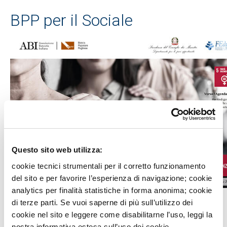
BPP per il Sociale
Questo sito web utilizza:
cookie tecnici strumentali per il corretto funzionamento
del sito e per favorire l’esperienza di navigazione; cookie
analytics per finalità statistiche in forma anonima; cookie
di terze parti. Se vuoi saperne di più sull’utilizzo dei
ABI, il Dipartimento delle Pari Opportunità e la Fondazione
cookie nel sito e leggere come disabilitarne l’uso, leggi la
per l'Educazione Finanziaria collaborano in un'iniziativa
nostra informativa estesa sull’uso dei cookie.