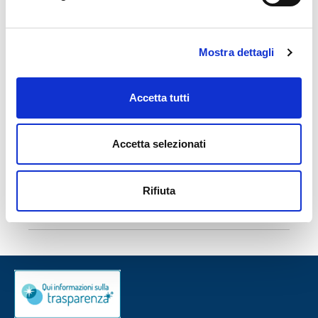
completa delle aziende italiane più sostenibili.
Mostra dettagli
IN SEZIONE
Accetta tutti
Comunicazioni
Eventi
Accetta selezionati
Fotogallery
Rassegna Apulia
Rifiuta
Partnership