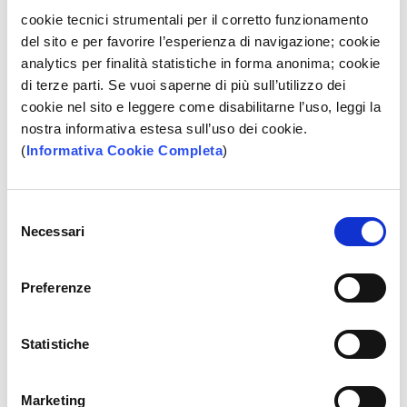
cookie tecnici strumentali per il corretto funzionamento
Per il quarto anno consecutivo,
Banca Popolare
del sito e per favorire l’esperienza di navigazione; cookie
Pugliese
è stata premiata da
Il Sole 24 Ore
, in
analytics per finalità statistiche in forma anonima; cookie
collaborazione con la società Statista, entrando nella
lista
di terze parti. Se vuoi saperne di più sull’utilizzo dei
delle 240 aziende italiane più sostenibili
.
cookie nel sito e leggere come disabilitarne l’uso, leggi la
Distinguendosi per il suo impegno sui temi
ESG
nostra informativa estesa sull’uso dei cookie.
(Environmental, Social, Governance)
, Banca Popolare
(
Informativa Cookie Completa
)
Pugliese rientra in questa esclusiva selezione, che
include 200 grandi aziende e 40 aziende medio-piccole,
identificate in base al rapporto di sostenibilità e al bilancio
Selezione
finanziario pubblicati. Questo prestigioso riconoscimento
Necessari
del
sottolinea la costante dedizione della banca verso
consenso
pratiche sostenibili e responsabili, confermando la sua
Preferenze
posizione tra le realtà che dimostrano un'attenzione
esemplare verso l'ambiente, la società e una governance
solida e trasparente, fattori chiave per il successo e la
Statistiche
fiducia degli stakeholder nel lungo periodo.
Clicca qui per approfondire e visualizzare la lista
Marketing