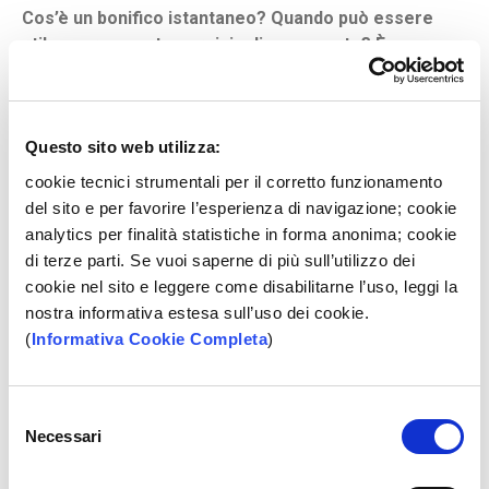
Cos’è un bonifico istantaneo? Quando può essere
utile usare questo servizio di pagamento? È uno
strumento sicuro? Ci sono limiti di importo nel suo
utilizzo?
Questo sito web utilizza:
Per rispondere a queste ed altre domande l’ABI, insieme
alle banche e alle Associazioni dei consumatori che
cookie tecnici strumentali per il corretto funzionamento
partecipano al
progetto Trasparenza semplice
, ha
del sito e per favorire l’esperienza di navigazione; cookie
messo a punto una Guida, con tutte le informazioni utili per
analytics per finalità statistiche in forma anonima; cookie
conoscere e quindi usare il bonifico istantaneo in
di terze parti. Se vuoi saperne di più sull’utilizzo dei
sicurezza, concretizzando per la realtà italiana gli spunti
cookie nel sito e leggere come disabilitarne l’uso, leggi la
condivisi a livello europeo nello Euro Retail Payments
nostra informativa estesa sull’uso dei cookie.
Board (ERPB).
(
Informativa Cookie Completa
)
Il
bonifico istantaneo è un servizio di pagamento già
Selezione
Necessari
ampiamente offerto dalle banche
operanti in Italia.
del
Serve a fare
trasferimenti in euro tra conti di
consenso