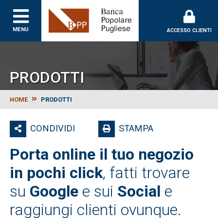
Banca Popolare Puglie
MENU
ACCESSO CLIENTI
PRODOTTI
HOME
PRODOTTI
CONDIVIDI
STAMPA
Porta online il tuo negozio
in pochi click
, fatti trovare
su
Google
e sui
Social
e
raggiungi clienti ovunque.