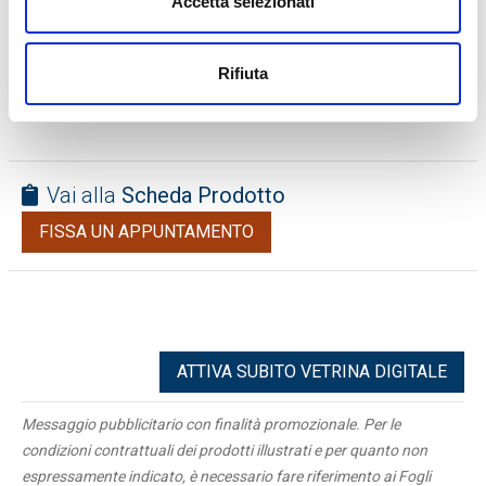
Accetta selezionati
• Sistema Delivery / Asporto con scelta orari e giorni
• Pagamento alla consegna / Al ritiro
• Menu con QR Code e prenotazione tavoli
Rifiuta
VUOI SAPERNE DI PIU'?
CLICCA QUI
Vai alla
Scheda Prodotto
FISSA UN APPUNTAMENTO
ATTIVA SUBITO VETRINA DIGITALE
Messaggio pubblicitario con finalità promozionale. Per le
condizioni contrattuali dei prodotti illustrati e per quanto non
espressamente indicato, è necessario fare riferimento ai Fogli