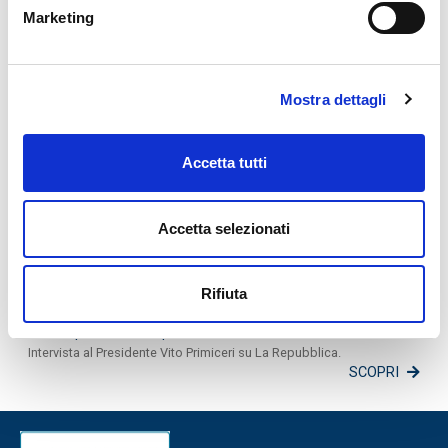
dell'Associazione Bancaria Italiana.
Marketing
SCOPRI
Fattori ESG e Società Benefit: diritto e impresa alla prova
della sostenibilità
Mostra dettagli
Guarda l'intervento del Direttore Generale di BPP, Mauro Buscicchio
SCOPRI
Borsa di Studio “Giorgio Primiceri”
Accetta tutti
La Fondazione “Banca Popolare Pugliese – Giorgio Primiceri”– ETS
lancia una nuova iniziativa: la Borsa di Studio “Giorgio Primiceri”.
Un’opportunità rivolta a coloro che, animati da un forte spirito di
Accetta selezionati
iniziativa e da un desiderio inarrestabile di crescita, sono pronti a
dare il meglio di sé stessi per raggiungere obiettivi ambiziosi.
SCOPRI
Rifiuta
Intervista al Presidente Primiceri "No a nuove azioni il
nostro patrimonio è più forte"
Intervista al Presidente Vito Primiceri su La Repubblica.
SCOPRI