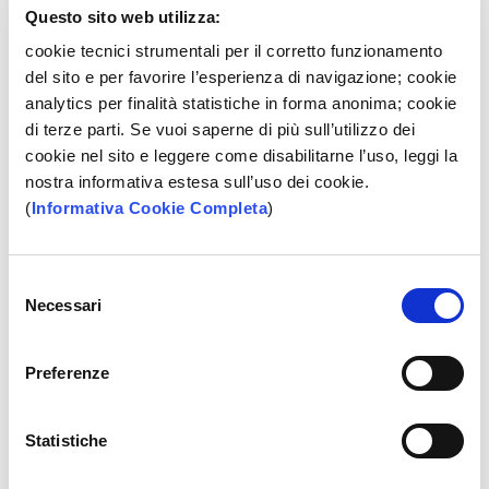
Istruzioni per l’uso del servizio Token Mobile
Questo sito web utilizza:
cookie tecnici strumentali per il corretto funzionamento
del sito e per favorire l’esperienza di navigazione; cookie
PRESS ROOM
analytics per finalità statistiche in forma anonima; cookie
di terze parti. Se vuoi saperne di più sull’utilizzo dei
Le banche contro la violenza economica
cookie nel sito e leggere come disabilitarne l’uso, leggi la
Cosa è la violenza economica e come si manifesta, come prevenirla
nostra informativa estesa sull’uso dei cookie.
e come contrastarla sono i principali punti che una breve guida
(
Informativa Cookie Completa
)
promossa da ABI e Feduf mette in luce. Con un linguaggio semplice
e immediato, il vademecum intende approfondire i principali aspetti
che riguardano questa forma di violenza per aiutare le donne che la
subiscono e per supportare i cittadini anche nella comprensione e
Selezione
nel riconoscimento del fenomeno.
Necessari
del
SCOPRI
consenso
Protocollo per la prevenzione e il contrasto della violenza
Preferenze
contro le donne
BPP, lo scorso 22 novembre, ha formalizzato l'adesione al
Protocollo per la prevenzione ed il contrasto della violenza contro le
Statistiche
donne e della violenza domestica, sottoscritto tra la Ministra per la
Famiglia, la Natalità e le Pari Opportunità e il Presidente