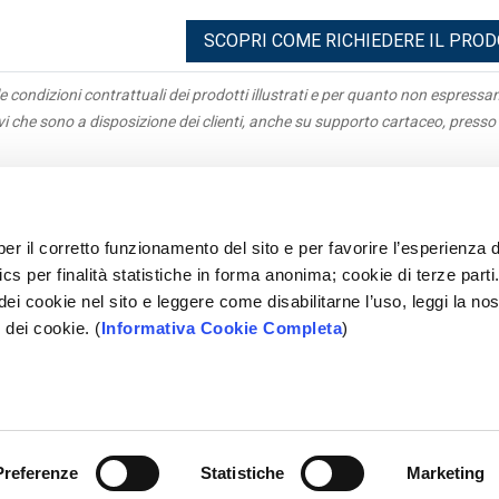
SCOPRI COME RICHIEDERE IL PRO
e condizioni contrattuali dei prodotti illustrati e per quanto non espress
ivi che sono a disposizione dei clienti, anche su supporto cartaceo, presso 
igazioni
Antiriciclaggio
acy
Parti correlate
per il corretto funzionamento del sito e per favorire l’esperienza d
parenza
Rapporti Dormienti
cs per finalità statistiche in forma anonima; cookie di terze parti
e Parti
Sepa
 dei cookie nel sito e leggere come disabilitarne l’uso, leggi la nos
tleblowing
Mifid
 dei cookie. (
Informativa Cookie Completa
)
ami
Accessibilità
opolare Pugliese - Società Cooperativa per Azioni - P.IVA 028
Preferenze
Statistiche
Marketing
SEGUICI SU: