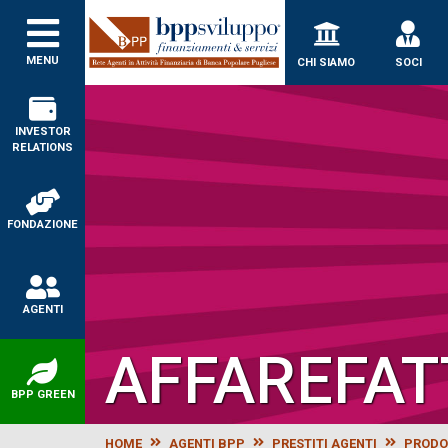
MENU
CHI SIAMO
SOCI
INVESTOR
RELATIONS
FONDAZIONE
AGENTI
AFFAREFAT
BPP GREEN
HOME
AGENTI BPP
PRESTITI AGENTI
PRODO