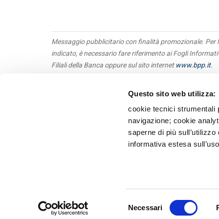
Messaggio pubblicitario con finalità promozionale. Per l
indicato, è necessario fare riferimento ai Fogli Informat
Filiali della Banca oppure sul sito internet
www.bpp.it
.
Questo sito web utilizza:
Obbl
Priv
cookie tecnici strumentali 
Tras
navigazione; cookie analyti
Terz
saperne di più sull’utilizzo
Whis
informativa estesa sull’uso
Recl
Banca P
Selezione
Necessari
del