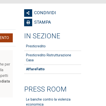
CONDIVIDI
STAMPA
IN SEZIONE
ENTO
Presticredito
Presticredito Ristrutturazione
n
Casa
che per
AffareFatto
lla
petti
diata
PRESS ROOM
Le banche contro la violenza
economica