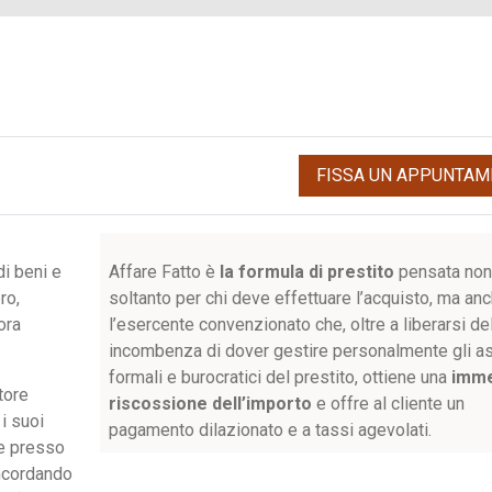
FISSA UN APPUNTAM
di beni e
Affare Fatto è
la formula di prestito
pensata no
ro,
soltanto per chi deve effettuare l’acquisto, ma an
ora
l’esercente convenzionato che, oltre a liberarsi de
incombenza di dover gestire personalmente gli as
formali e burocratici del prestito, ottiene una
imme
tore
riscossione dell’importo
e offre al cliente un
i suoi
pagamento dilazionato e a tassi agevolati.
te presso
oncordando