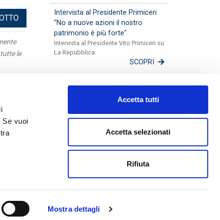
Intervista al Presidente Primiceri
DOTTO
"No a nuove azioni il nostro
patrimonio è più forte"
amente
Intervista al Presidente Vito Primiceri su
La Repubblica.
tutte le
SCOPRI
Apulia
Accetta tutti
Mappa
i
Fotogallery
. Se vuoi
Lavora con noi
Accetta selezionati
tra
Disconoscimenti
Guida alle Successioni
Rifiuta
48590754
Mostra dettagli