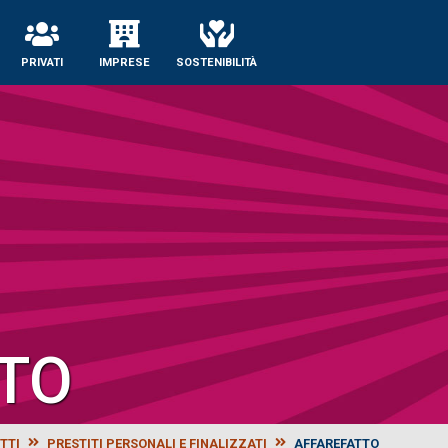
PRIVATI
IMPRESE
SOSTENIBILITÀ
TO
TTI
PRESTITI PERSONALI E FINALIZZATI
AFFAREFATTO