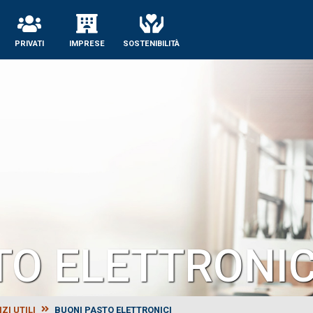
PRIVATI
IMPRESE
SOSTENIBILITÀ
TO ELETTRONIC
ZI UTILI
BUONI PASTO ELETTRONICI