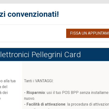
zi convenzionati!
FISSA UN APPUNTAM
ettronici Pellegrini Card
o alla tua
Tanti i VANTAGGI:
a del
à dei
- Risparmio
: usi il tuo POS BPP senza installarne
e
nuovo.
- Facilità di attivazione
: la procedura di attivazio