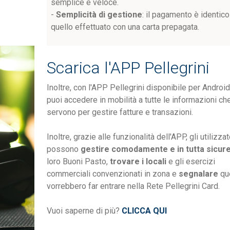
semplice e veloce.
-
Semplicità di gestione
: il pagamento è identico
quello effettuato con una carta prepagata.
Scarica l'APP Pellegrini
Inoltre, con l'APP Pellegrini disponibile per Android
puoi accedere in mobilità a tutte le informazioni ch
servono per gestire fatture e transazioni.
Inoltre, grazie alle funzionalità dell'APP, gli utilizzat
possono
gestire comodamente e in tutta sicur
loro Buoni Pasto,
trovare i locali
e gli esercizi
commerciali convenzionati in zona e
segnalare
que
vorrebbero far entrare nella Rete Pellegrini Card.
Vuoi saperne di più?
CLICCA QUI