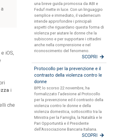
una breve guida promossa da ABI e
 a
Feduf mette in luce. Con un linguaggio
semplice e immediato, il vademecum
intende approfondire i principali
aspetti che riguardano questa forma di
violenza per aiutare le donne che la
subiscono e per supportare i cittadini
anche nella comprensione e nel
riconoscimento del fenomeno.
 e iOS,
SCOPRI
e
Protocollo per la prevenzione e il
contrasto della violenza contro le
donne
ori
BPP, lo scorso 22 novembre, ha
ezza
i
formalizzato l'adesione al Protocollo
per la prevenzione ed il contrasto della
lli che
violenza contro le donne e della
violenza domestica, sottoscritto tra la
Ministra per la Famiglia, la Natalità e le
Pari Opportunità e il Presidente
dell'Associazione Bancaria Italiana.
SCOPRI