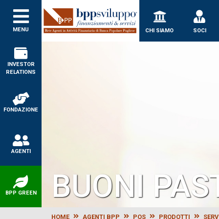
MENU
CHI SIAMO
SOCI
INVESTOR
RELATIONS
FONDAZIONE
AGENTI
BUONI PAS
BPP GREEN
HOME
AGENTI BPP
POS
PRODOTTI
SERVI