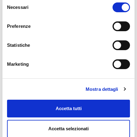
Selezione
Necessari
del
consenso
RICHIEDILO QUI ONLINE
Preferenze
Messaggio pubblicitario con finalità promozionale. Per le
Statistiche
condizioni contrattuali dei prodotti illustrati e per quanto non
espressamente indicato, è necessario fare riferimento ai Fogli
Informativi che sono a disposizione dei clienti, anche su supporto
Marketing
cartaceo, presso tutte le Filiali della Banca oppure sul sito
internet
www.bpp.it
.
IN SEZIONE
Mostra dettagli
ProntoMutuo Green BPP
Accetta tutti
FONDI PNRR 2023 - Bando Parco Agrisolare
Presticredito Energia
Accetta selezionati