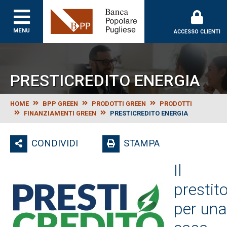
Banca Popolare Puglie
MENU
ACCESSO CLIENTI
PRESTICREDITO ENERGIA
HOME
BPP GREEN
PRODOTTI GREEN
PRODOTTI
FINANZIAMENTI GREEN
PRESTICREDITO ENERGIA
CONDIVIDI
STAMPA
Il
prestit
per una