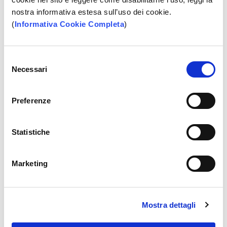
Tel: 0825 457225
nostra informativa estesa sull’uso dei cookie.
Cell: 349 5795141
(
Informativa Cookie Completa
)
Agenti in attività finanziaria
Selezione
Necessari
del
Zullo Alessandra - Responsabile
consenso
Bianconi Giordano
Preferenze
Russo Orsola
Travaglione Immacolata
Statistiche
Marketing
Agenzia BPP Sviluppo: Bari
Indirizzo: Via Suppa, 6
Mostra dettagli
Apri indirizzo su mappa >