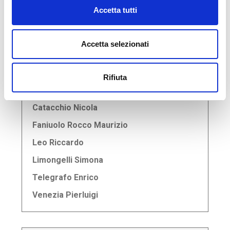
Tel: 080 9698442
Accetta tutti
Cell: 3406419719
Accetta selezionati
Agenti in attività finanziaria
Balsamo Giacinto Piero - Responsabile
Rifiuta
Caiaffa Francesco Eugenio
Catacchio Nicola
Faniuolo Rocco Maurizio
Leo Riccardo
Limongelli Simona
Telegrafo Enrico
Venezia Pierluigi