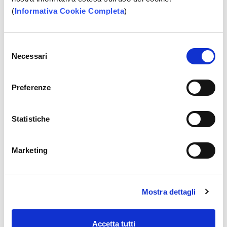
Spending Control
: Per gestire e controllare
(
Informativa Cookie Completa
)
l’uso della carta da canali digitali,
personalizzando i limiti di spesa per importo,
Selezione
canale, area geografica e categorie
Necessari
del
merceologiche.
consenso
PIN VIEW e PIN CHANGE
: possibilità di
visualizzare il PIN della carta direttamente da
Preferenze
canali digitali e modificarlo agli sportelli
automatici evoluti.
Statistiche
Assicurazione multirischi
: polizza multi-rischi
con coperture assicurative e massimali dedicati
al mondo del business, per acquisti e trasferte.
Marketing
APP e Portale titolari
: APP Nexi Pay e portale
Nexi.it per la consultazione dei movimenti,
l’attivazione, gestione e utilizzo di tutti i
Mostra dettagli
prodotti e servizi Nexi in modo semplice e
immediato.
Accetta tutti