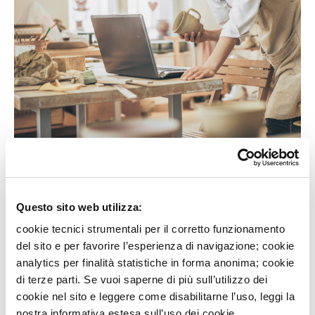
Scopri tutti i vantaggi di Nexi
Questo sito web utilizza:
Debit Business:
cookie tecnici strumentali per il corretto funzionamento
Deduzioni fiscali
: La quota annuale e le spese
del sito e per favorire l’esperienza di navigazione; cookie
sui rifornimenti di carburante sono fiscalmente
analytics per finalità statistiche in forma anonima; cookie
deducibili
di terze parti. Se vuoi saperne di più sull’utilizzo dei
Accettata in tutto il mondo
: disponibile sul
cookie nel sito e leggere come disabilitarne l’uso, leggi la
circuito Mastercard per un’accettazione globale.
nostra informativa estesa sull’uso dei cookie.