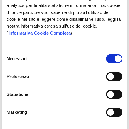
analytics per finalità statistiche in forma anonima; cookie
utilizzare canali alternativi (ATM evoluto e Casse
di terze parti. Se vuoi saperne di più sull’utilizzo dei
Veloci) per le operazioni di routine
cookie nel sito e leggere come disabilitarne l’uso, leggi la
risparmiare sulle operazioni di versamento che sono
nostra informativa estesa sull’uso dei cookie.
gratuite
(
Informativa Cookie Completa
)
mantenere la riservatezza delle proprie informazioni
bancarie: se si vuole affidare ai propri collaboratori
(soggetti terzi) il deposito del contante e/o assegni,
Selezione
non è necessario concedere loro l’accesso alle
Necessari
del
funzionalità dispositive e informative, proprie delle
consenso
normali carte di debito.
Preferenze
Consulta il
Foglio Informativo
Statistiche
FISSA UN APPUNTAMENTO
Marketing