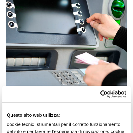
Vantaggi:
Questo sito web utilizza:
cookie tecnici strumentali per il corretto funzionamento
effettuare versamenti di contanti e di assegni
del sito e per favorire l’esperienza di navigazione; cookie
evitando le code allo sportello