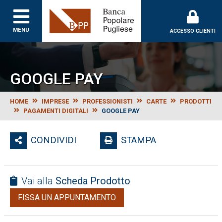
Banca Popolare Puglie
MENU
ACCESSO CLIENTI
GOOGLE PAY
HOME
IMPRESE
PROFESSIONISTI
CARTE
PRODOTTI
PAGAMENTI DIGITALI
GOOGLE PAY
CONDIVIDI
STAMPA
Vai alla
Scheda Prodotto
FISSA UN APPUNTAMENTO