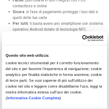
Facile
: puoi usarla in tutti i negozi con POS
contactless e online
Sicura
: in fase di pagamento protegge i tuoi dati e
quelli delle tue carte
Per tutti
: ti basta avere uno smartphone con sistema
operativo Android dotato di tecnologia NFC.
Vai alla
Scheda Prodotto
Questo sito web utilizza:
FISSA UN APPUNTAMENTO
cookie tecnici strumentali per il corretto funzionamento
del sito e per favorire l’esperienza di navigazione; cookie
analytics per finalità statistiche in forma anonima; cookie
di terze parti. Se vuoi saperne di più sull’utilizzo dei
cookie nel sito e leggere come disabilitarne l’uso, leggi la
SCOPRI COME RICHIEDERE IL PRODOTTO
nostra informativa estesa sull’uso dei cookie.
(
Informativa Cookie Completa
)
Messaggio pubblicitario con finalità promozionale. Per maggiori
informazioni leggere il
Regolamento Pagamenti Mobile