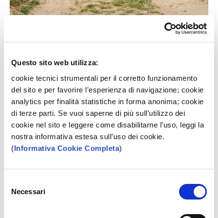
Durata da 6 mesi a 10 anni.
Questo sito web utilizza:
Limite assuntivo di 80 mila euro per decesso e invalidità
totale permanente da infortunio o malattia.
cookie tecnici strumentali per il corretto funzionamento
del sito e per favorire l’esperienza di navigazione; cookie
analytics per finalità statistiche in forma anonima; cookie
Set Informativo
di terze parti. Se vuoi saperne di più sull’utilizzo dei
FISSA UN APPUNTAMENTO
cookie nel sito e leggere come disabilitarne l’uso, leggi la
nostra informativa estesa sull’uso dei cookie.
(
Informativa Cookie Completa
)
Selezione
SCOPRI COME RICHIEDERE IL PRODOTTO
Necessari
del
consenso
Messaggio pubblicitario con finalità promozionale.
Prima della sottoscrizione consultare i set informativi disponibili