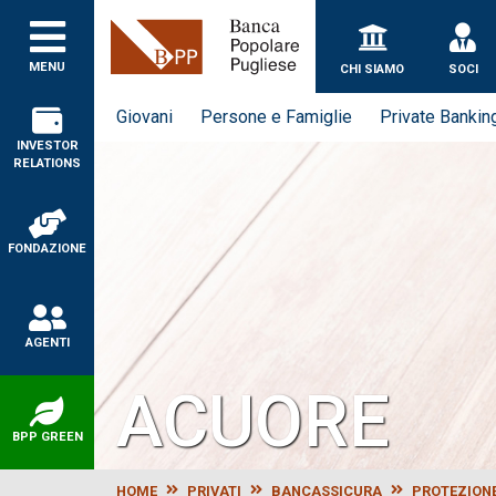
Banca Popolare Puglie
MENU
CHI SIAMO
SOCI
Giovani
Persone e Famiglie
Private Bankin
INVESTOR
RELATIONS
FONDAZIONE
AGENTI
ACUORE
BPP GREEN
HOME
PRIVATI
BANCASSICURA
PROTEZION