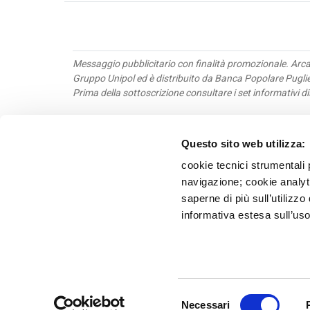
Messaggio pubblicitario con finalità promozionale. Arc
Gruppo Unipol ed è distribuito da Banca Popolare Pugliese
Prima della sottoscrizione consultare i set informativi di
Questo sito web utilizza:
Obbl
Priv
cookie tecnici strumentali 
Tras
navigazione; cookie analyti
Terz
saperne di più sull’utilizzo
Whis
informativa estesa sull’uso
Recl
Banca P
Selezione
Necessari