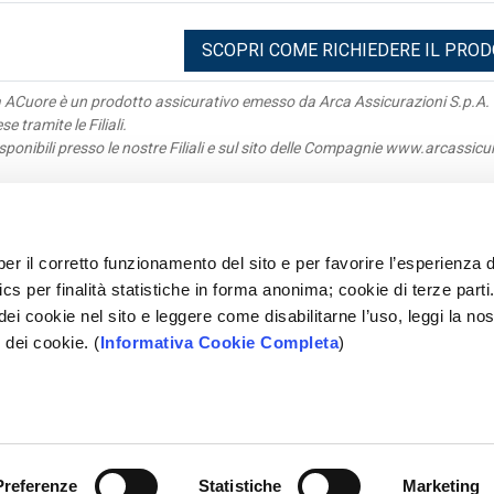
SCOPRI COME RICHIEDERE IL PRO
a ACuore è un prodotto assicurativo emesso da Arca Assicurazioni S.p.A. 
 tramite le Filiali.
sponibili presso le nostre Filiali e sul sito delle Compagnie www.arcassicur
igazioni
Antiriciclaggio
acy
Parti correlate
per il corretto funzionamento del sito e per favorire l’esperienza d
parenza
Rapporti Dormienti
cs per finalità statistiche in forma anonima; cookie di terze parti
e Parti
Sepa
 dei cookie nel sito e leggere come disabilitarne l’uso, leggi la nos
tleblowing
Mifid
 dei cookie. (
Informativa Cookie Completa
)
ami
Accessibilità
opolare Pugliese - Società Cooperativa per Azioni - P.IVA 028
Preferenze
Statistiche
Marketing
SEGUICI SU: