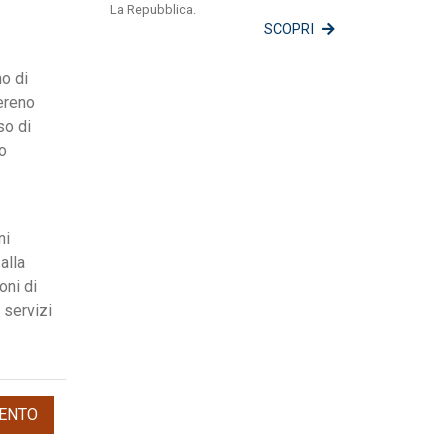
La Repubblica.
SCOPRI
no di
sereno
so di
do
ni
alla
oni di
 servizi
ENTO