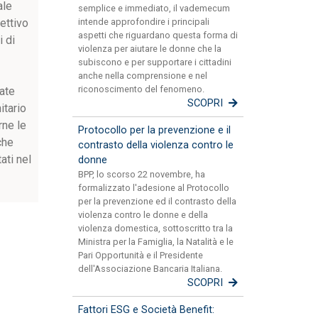
ale
semplice e immediato, il vademecum
ettivo
intende approfondire i principali
aspetti che riguardano questa forma di
i di
violenza per aiutare le donne che la
subiscono e per supportare i cittadini
anche nella comprensione e nel
riconoscimento del fenomeno.
vate
SCOPRI
itario
rne le
Protocollo per la prevenzione e il
che
contrasto della violenza contro le
ati nel
donne
BPP, lo scorso 22 novembre, ha
formalizzato l'adesione al Protocollo
per la prevenzione ed il contrasto della
violenza contro le donne e della
violenza domestica, sottoscritto tra la
Ministra per la Famiglia, la Natalità e le
Pari Opportunità e il Presidente
dell'Associazione Bancaria Italiana.
SCOPRI
Fattori ESG e Società Benefit: