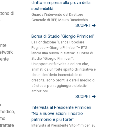
diritto e impresa alla prova della
sostenibilità
ttono di
Guarda l'intervento del Direttore
e
Generale di BPP, Mauro Buscicchio
SCOPRI
Borsa di Studio “Giorgio Primiceri”
La Fondazione “Banca Popolare
ente
Pugliese – Giorgio Primiceri”– ETS
network
lancia una nuova iniziativa: la Borsa di
mente
Studio “Giorgio Primiceri”.
Un’opportunità rivolta a coloro che,
animati da un forte spirito di iniziativa e
da un desiderio inarrestabile di
crescita, sono pronti a dare il meglio di
sé stessi per raggiungere obiettivi
ambiziosi.
SCOPRI
a
Intervista al Presidente Primiceri
 medico,
"No a nuove azioni il nostro
imo
patrimonio è più forte"
trattare
Intervista al Presidente Vito Primiceri su