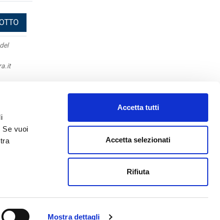
DOTTO
del
a.it
Apulia
Accetta tutti
Mappa
i
Fotogallery
. Se vuoi
Lavora con noi
Accetta selezionati
tra
Disconoscimenti
Guida alle Successioni
Rifiuta
48590754
Mostra dettagli