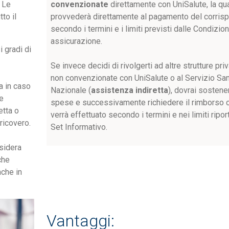
. Le
convenzionate
direttamente con UniSalute, la qu
to il
provvederà direttamente al pagamento del corrisp
secondo i termini e i limiti previsti dalle Condizion
assicurazione.
i gradi di
Se invece decidi di rivolgerti ad altre strutture pri
non convenzionate con UniSalute o al Servizio San
a in caso
Nazionale (
assistenza indiretta
), dovrai sostene
le
spese e successivamente richiedere il rimborso 
etta o
verrà effettuato secondo i termini e nei limiti riport
 ricovero.
Set Informativo.
esidera
che
nche in
Vantaggi: