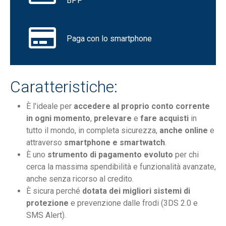
BPP
Paga con lo smartphone
Caratteristiche:
È l'ideale per
accedere al proprio conto corrente
in ogni momento
,
prelevare
e
fare acquisti
in
tutto il mondo, in completa sicurezza,
anche online
e
attraverso
smartphone e smartwatch
.
È uno
strumento di pagamento evoluto
per chi
cerca la massima spendibilità e funzionalità avanzate,
anche senza ricorso al credito.
È sicura perché
dotata dei migliori sistemi di
protezione
e prevenzione dalle frodi (3DS 2.0 e
SMS Alert).