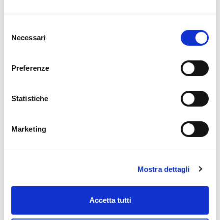
Garmin Pay, Fitbit Pay e SwatchPAY!
Spending Control
: Per gestire e controllare l’uso
della carta da canali digitali, personalizzando i limiti di
Selezione
Necessari
spesa per importo, canale, area geografica e
del
categorie
consenso
merceologiche.
Preferenze
PIN VIEW e PIN CHANGE
: possibilità di visualizzare
il PIN della carta direttamente da canali digitali e
modificarlo agli sportelli automatici evoluti.
Statistiche
Assicurazione multirischi
: Polizza multi-rischi con
coperture assicurative dedicate ad acquisti e viaggi.
Marketing
APP e Portale titolari
: APP Nexi Pay e portale
Nexi.it per la consultazione dei movimenti,
l’attivazione, gestione e utilizzo di tutti i prodotti e
servizi Nexi in modo semplice e immediato.
Mostra dettagli
Accetta tutti
Acquistare in modo facile, veloce e sicuro:
priceless!