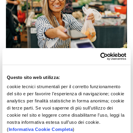
Questo sito web utilizza:
cookie tecnici strumentali per il corretto funzionamento
del sito e per favorire l’esperienza di navigazione; cookie
Tutti i vantaggi di Nexi Debit
analytics per finalità statistiche in forma anonima; cookie
di terze parti. Se vuoi saperne di più sull’utilizzo dei
Accettata in tutto il mondo
: disponibile sul circuito
cookie nel sito e leggere come disabilitarne l’uso, leggi la
Mastercard per un’accettazione globale.
nostra informativa estesa sull’uso dei cookie.
Mobile Payments
: Con Google Pay, Samsung Pay,
(
Informativa Cookie Completa
)