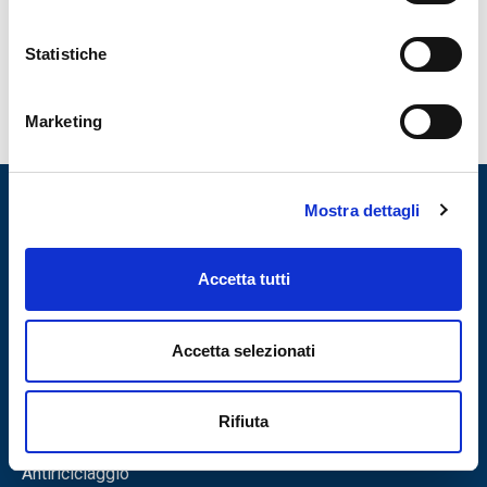
Statistiche
Per informazioni
> CLICCA QUI <
Marketing
Mostra dettagli
Accetta tutti
Obbligazioni
Privacy
Trasparenza
Accetta selezionati
Terze Parti
Whistleblowing
Rifiuta
Reclami
Antiriciclaggio