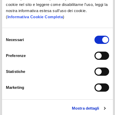
Vorresti
ristrutturare il tuo immobile
con lavori di
cookie nel sito e leggere come disabilitarne l’uso, leggi la
ordinaria e straordinaria manutenzione? Vorresti
nostra informativa estesa sull’uso dei cookie.
riqualificarlo
da un punto di vista energetico? Allora
(
Informativa Cookie Completa
)
Presticredito Ristrutturazione Casa è il
finanziamento adatto a te e alle tue esigenze. Unico
vincolo
, che tu sia titolare esclusivo dell’immobile
Selezione
Necessari
in questione.
del
consenso
Preferenze
SCOPRI
Statistiche
Marketing
Mostra dettagli