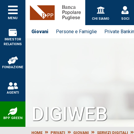
Banca Popolare Puglie
MENU
CHI SIAMO
SOCI
Giovani
Persone e Famiglie
Private Banki
INVESTOR
RELATIONS
FONDAZIONE
AGENTI
DIGIWEB
BPP GREEN
HOME
PRIVATI
GIOVANI
SERVIZI DIGITALI