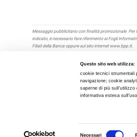
Messaggio pubblicitario con finalità promozionale. Per l
indicato, è necessario fare riferimento ai Fogli Informat
Filiali della Banca oppure sul sito internet www.bpp.it.
Questo sito web utilizza:
Obbl
Priv
cookie tecnici strumentali 
Tras
navigazione; cookie analyti
Terz
saperne di più sull’utilizzo
Whis
informativa estesa sull’uso
Recl
Banca P
Selezione
Necessari