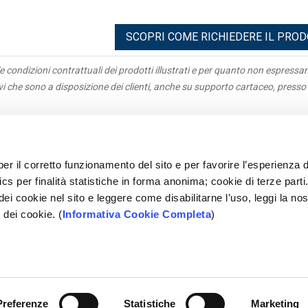
SCOPRI COME RICHIEDERE IL PRO
e condizioni contrattuali dei prodotti illustrati e per quanto non espress
ivi che sono a disposizione dei clienti, anche su supporto cartaceo, presso 
igazioni
Antiriciclaggio
acy
Parti correlate
per il corretto funzionamento del sito e per favorire l’esperienza d
parenza
Rapporti Dormienti
cs per finalità statistiche in forma anonima; cookie di terze parti
e Parti
Sepa
 dei cookie nel sito e leggere come disabilitarne l’uso, leggi la nos
tleblowing
Mifid
 dei cookie. (
Informativa Cookie Completa
)
ami
Accessibilità
opolare Pugliese - Società Cooperativa per Azioni - P.IVA 028
Preferenze
Statistiche
Marketing
SEGUICI SU: