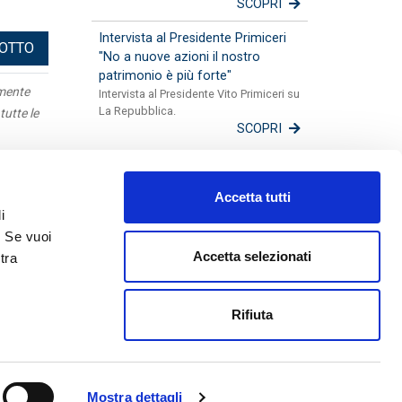
SCOPRI
Intervista al Presidente Primiceri
DOTTO
"No a nuove azioni il nostro
patrimonio è più forte"
amente
Intervista al Presidente Vito Primiceri su
La Repubblica.
tutte le
SCOPRI
Apulia
Accetta tutti
Mappa
i
Fotogallery
. Se vuoi
Lavora con noi
Accetta selezionati
tra
Disconoscimenti
Guida alle Successioni
Rifiuta
48590754
Mostra dettagli