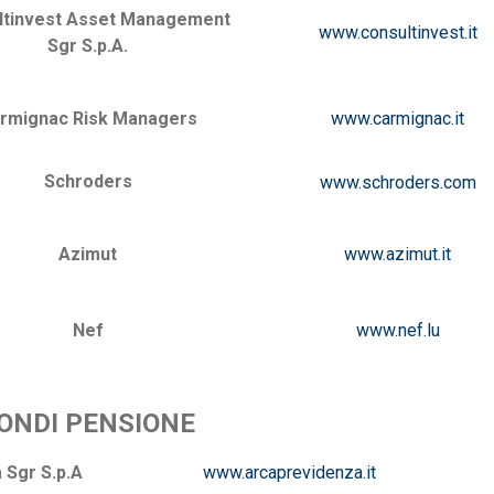
ltinvest Asset Management
www.consultinvest.it
Sgr S.p.A.
rmignac Risk Managers
www.carmignac.it
Schroders
www.schroders.com
Azimut
www.azimut.it
Nef
www.nef.lu
ONDI PENSIONE
 Sgr S.p.A
www.arcaprevidenza.it