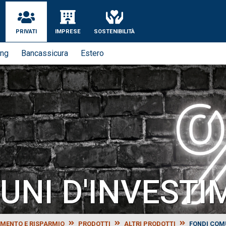
se
PRIVATI
IMPRESE
SOSTENIBILITÀ
ing
Bancassicura
Estero
UNI D'INVEST
IMENTO E RISPARMIO
PRODOTTI
ALTRI PRODOTTI
FONDI COM