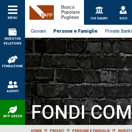
Banca Popolare Puglie
MENU
CHI SIAMO
SOCI
Giovani
Persone e Famiglie
Private Bank
INVESTOR
RELATIONS
FONDAZIONE
AGENTI
FONDI COM
BPP GREEN
HOME
PRIVATI
PERSONE E FAMIGLIE
INVEST