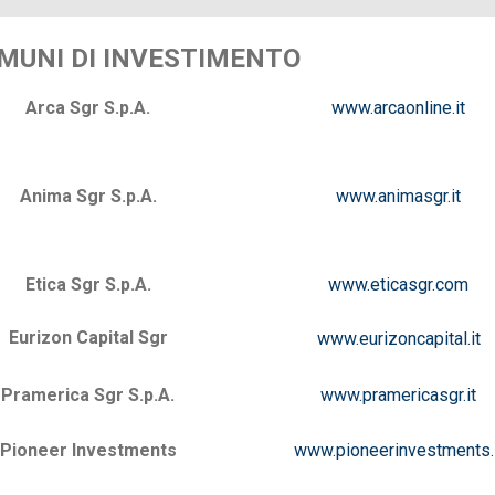
MUNI DI INVESTIMENTO
Arca Sgr S.p.A.
www.arcaonline.it
Anima Sgr S.p.A.
www.animasgr.it
Etica Sgr S.p.A.
www.eticasgr.com
Eurizon Capital Sgr
www.eurizoncapital.it
Pramerica Sgr S.p.A.
www.pramericasgr.it
Pioneer Investments
www.pioneerinvestments.i