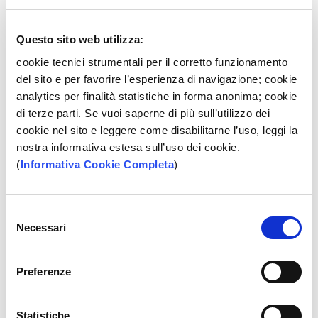
Se preferisci il PC puoi utilizzare l'internet banking, se
invece le APP sono la tua passione hai a disposizione il
Questo sito web utilizza:
mobile banking.
cookie tecnici strumentali per il corretto funzionamento
del sito e per favorire l’esperienza di navigazione; cookie
analytics per finalità statistiche in forma anonima; cookie
di terze parti. Se vuoi saperne di più sull’utilizzo dei
cookie nel sito e leggere come disabilitarne l’uso, leggi la
nostra informativa estesa sull’uso dei cookie.
(
Informativa Cookie Completa
)
Selezione
Necessari
del
consenso
Preferenze
Consulta le
Informazioni Generali Sul
Credito Immobiliare Offerto Ai
Statistiche