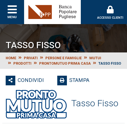
Banca Popolare Puglie
MENU
ACCESSO CLIENTI
TASSO FISSO
HOME
PRIVATI
PERSONE E FAMIGLIE
MUTUI
PRODOTTI
PRONTOMUTUO PRIMA CASA
TASSO FISSO
CONDIVIDI
STAMPA
Tasso Fisso