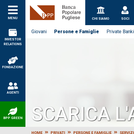
Banca Popolare Puglie
MENU
CHI SIAMO
SOCI
Giovani
Persone e Famiglie
Private Bank
INVESTOR
RELATIONS
FONDAZIONE
AGENTI
SCARICA L
BPP GREEN
HOME
PRIVATI
PERSONE E FAMIGLIE
SERVIZI