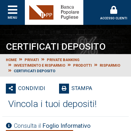
Banca Popolare Puglie
MENU
ACCESSO CLIENTI
CERTIFICATI DEPOSITO
HOME
PRIVATI
PRIVATE BANKING
INVESTIMENTO E RISPARMIO
PRODOTTI
RISPARMIO
CERTIFICATI DEPOSITO
CONDIVIDI
STAMPA
Vincola i tuoi depositi!
Consulta il
Foglio Informativo