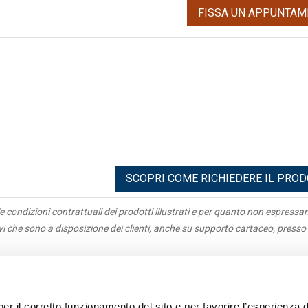
FISSA UN APPUNTAM
SCOPRI COME RICHIEDERE IL PRO
e condizioni contrattuali dei prodotti illustrati e per quanto non espress
ivi che sono a disposizione dei clienti, anche su supporto cartaceo, presso 
igazioni
Antiriciclaggio
acy
Parti correlate
per il corretto funzionamento del sito e per favorire l’esperienza d