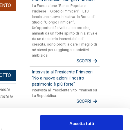
ENTO
La Fondazione “Banca Popolare
Pugliese – Giorgio Primiceri”– ETS
lancia una nuova iniziativa: la Borsa di
Studio “Giorgio Primiceri”.
Un’opportunità rivolta a coloro che,
animati da un forte spirito di iniziativa e
da un desiderio inarrestabile di
crescita, sono pronti a dare il meglio di
sé stessi per raggiungere obiettivi
ambiziosi.
SCOPRI
Intervista al Presidente Primiceri
DOTTO
"No a nuove azioni il nostro
patrimonio è più forte"
amente
Intervista al Presidente Vito Primiceri su
La Repubblica.
tutte le
SCOPRI
Apulia
Accetta tutti
Mappa
i