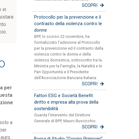
SCOPRI
 in
uistare
Protocollo per la prevenzione e il
contrasto della violenza contro le
nto
donne
bio.
BPP, lo scorso 22 novembre, ha
formalizzato l'adesione al Protocollo
per la prevenzione ed il contrasto della
violenza contro le donne e della
violenza domestica, sottoscritto tra la
IO
Ministra per la Famiglia, la Natalità e le
Pari Opportunità e il Presidente
dell'Associazione Bancaria Italiana.
SCOPRI
sa per
questa
Fattori ESG e Società Benefit:
azione
diritto e impresa alla prova della
sostenibilità
Guarda l'intervento del Direttore
Generale di BPP, Mauro Buscicchio
solo a
SCOPRI
 per
 euro
Borsa di Studio “Giorgio Primiceri”