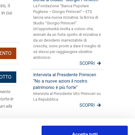
o, il
La Fondazione “Banca Popolare
Pugliese – Giorgio Primiceri”– ETS
in cui
lancia una nuova iniziativa: la Borsa di
Studio “Giorgio Primiceri”.
Un’opportunità rivolta a coloro che,
animati da un forte spirito di iniziativa e
da un desiderio inarrestabile di
crescita, sono pronti a dare il meglio di
sé stessi per raggiungere obiettivi
ENTO
ambiziosi.
SCOPRI
Intervista al Presidente Primiceri
DOTTO
"No a nuove azioni il nostro
patrimonio è più forte"
amente
Intervista al Presidente Vito Primiceri su
tutte le
La Repubblica.
SCOPRI
ari alla
Apulia
Accetta tutti