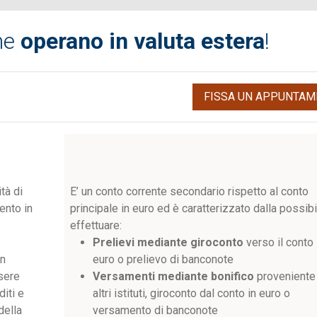
che
operano in valuta estera
!
FISSA UN APPUNTAM
tà di
E’ un conto corrente secondario rispetto al conto
ento in
principale in euro ed è caratterizzato dalla possibil
effettuare:
Prelievi mediante giroconto
verso il conto 
in
euro o prelievo di banconote
sere
Versamenti mediante bonifico
proveniente
diti e
altri istituti, giroconto dal conto in euro o
della
versamento di banconote