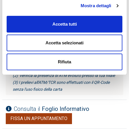
Mostra dettagli
Mobile payments
- Apple Pay, Google
Pay, Samsung Pay e altri
Wearable
- Fit Bit, Garmin, Swatch Pay
Accetta tutti
e altri
SmartCash e Smart-TCR
-
(3)
Accetta selezionati
prelievi di denaro in modalità
cardless
Rifiuta
(1) commissione applicata per operazioni svolte allo
sportello con l'ausilio di un operatore
(2) verifica la presenza di ATM evoluto presso la tua filiale
(3) I prelievi all'ATM/TCR sono effettuati con il QR-Code
senza l'uso fisico della carta
Consulta il
Foglio Informativo
FISSA UN APPUNTAMENTO