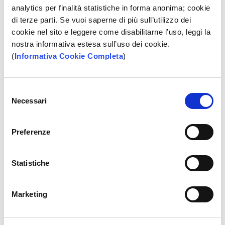
analytics per finalità statistiche in forma anonima; cookie
di terze parti. Se vuoi saperne di più sull’utilizzo dei
cookie nel sito e leggere come disabilitarne l’uso, leggi la
Altre caratteristiche
nostra informativa estesa sull’uso dei cookie.
(
Informativa Cookie Completa
)
Commissione applicata per
(1)
operazioni in filiale -
4 €
Selezione
Necessari
del
Bonifico online verso BPP -
1 €
consenso
Bonifico online verso altri istituti -
1 €
Preferenze
Versamento contanti e assegni su
(2)
Statistiche
ATM evoluto -
GRATUITI
N. operazioni annue incluse nel canone
Marketing
-
ILLIMITATE
(Escluse quelle in filiale)