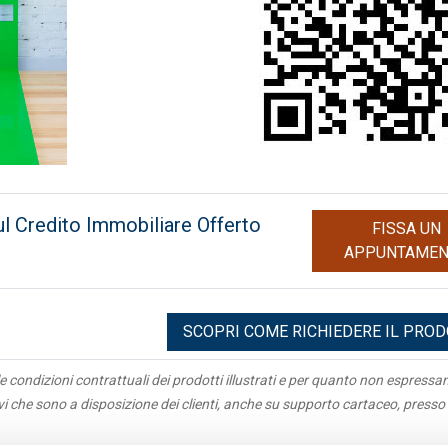
ul Credito Immobiliare Offerto
FISSA UN
APPUNTAME
SCOPRI COME RICHIEDERE IL PRO
e condizioni contrattuali dei prodotti illustrati e per quanto non espress
ivi che sono a disposizione dei clienti, anche su supporto cartaceo, presso 