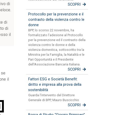
ivo di
SCOPRI
veloce.
Protocollo per la prevenzione e il
contrasto della violenza contro le
te di
donne
to di
BPP, lo scorso 22 novembre, ha
esso il
formalizzato l'adesione al Protocollo
per la prevenzione ed il contrasto della
violenza contro le donne e della
violenza domestica, sottoscritto tra la
Ministra per la Famiglia, la Natalità e le
Pari Opportunità e il Presidente
dell'Associazione Bancaria Italiana.
SCOPRI
, se
one il
Fattori ESG e Società Benefit:
diritto e impresa alla prova della
sostenibilità
Guarda l'intervento del Direttore
Generale di BPP, Mauro Buscicchio
SCOPRI
Borsa di Studio “Giorgio Primiceri”