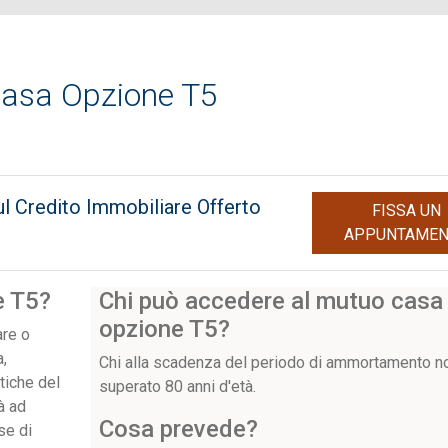
asa Opzione T5
ul Credito Immobiliare Offerto
FISSA UN
APPUNTAME
e T5?
Chi può accedere al mutuo casa
opzione T5?
are o
a,
Chi alla scadenza del periodo di ammortamento n
tiche del
superato 80 anni d'età.
à ad
Cosa prevede?
ase di