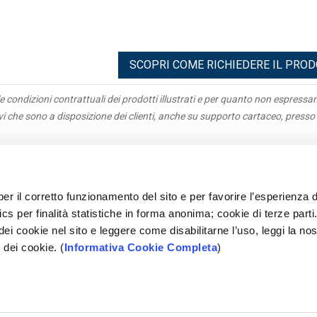
SCOPRI COME RICHIEDERE IL PRO
e condizioni contrattuali dei prodotti illustrati e per quanto non espress
ivi che sono a disposizione dei clienti, anche su supporto cartaceo, presso 
igazioni
Antiriciclaggio
acy
Parti correlate
per il corretto funzionamento del sito e per favorire l’esperienza d
parenza
Rapporti Dormienti
cs per finalità statistiche in forma anonima; cookie di terze parti
e Parti
Sepa
 dei cookie nel sito e leggere come disabilitarne l’uso, leggi la nos
tleblowing
Mifid
 dei cookie. (
Informativa Cookie Completa
)
ami
Accessibilità
opolare Pugliese - Società Cooperativa per Azioni - P.IVA 028