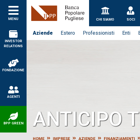
Banca Popolare Puglie
MENU
CHI SIAMO
SOCI
Aziende
Estero
Professionisti
Enti
INVESTOR
RELATIONS
FONDAZIONE
AGENTI
ANTICIPO 
BPP GREEN
HOME
IMPRESE
AZIENDE
FINANZIAMENTI