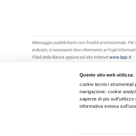
Messaggio pubblicitario con finalità promozionale. Per l
indicato, è necessario fare riferimento ai Fogli Informat
Filiali della Banca oppure sul sito internet
www.bpp.it
.
Questo sito web utilizza:
Obbl
Priv
cookie tecnici strumentali 
Tras
navigazione; cookie analyti
Terz
saperne di più sull’utilizzo
Whis
informativa estesa sull’uso
Recl
Banca P