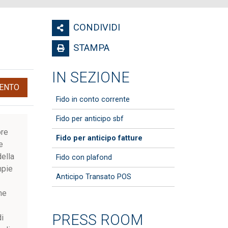
CONDIVIDI
STAMPA
IN SEZIONE
ENTO
Fido in conto corrente
Fido per anticipo sbf
ore
Fido per anticipo fatture
e
della
Fido con plafond
mpie
Anticipo Transato POS
me
PRESS ROOM
di