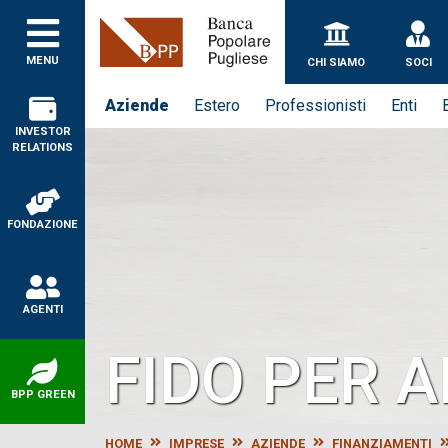
MENU
CHI SIAMO
SOCI
Aziende
Estero
Professionisti
Enti
INVESTOR
RELATIONS
FONDAZIONE
AGENTI
FIDO PER 
BPP GREEN
HOME
IMPRESE
AZIENDE
FINANZIAMENTI