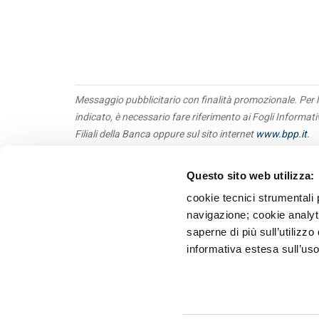
Messaggio pubblicitario con finalità promozionale. Per l
indicato, è necessario fare riferimento ai Fogli Informat
Filiali della Banca oppure sul sito internet
www.bpp.it
.
Questo sito web utilizza:
Obbl
Priv
cookie tecnici strumentali 
Tras
navigazione; cookie analyti
Terz
saperne di più sull’utilizzo
Whis
informativa estesa sull’uso
Recl
Banca P