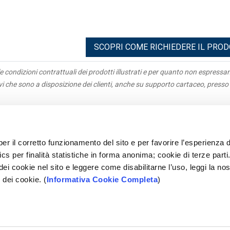
SCOPRI COME RICHIEDERE IL PRO
e condizioni contrattuali dei prodotti illustrati e per quanto non espress
ivi che sono a disposizione dei clienti, anche su supporto cartaceo, presso 
igazioni
Antiriciclaggio
acy
Parti correlate
per il corretto funzionamento del sito e per favorire l’esperienza d
parenza
Rapporti Dormienti
cs per finalità statistiche in forma anonima; cookie di terze parti
e Parti
Sepa
 dei cookie nel sito e leggere come disabilitarne l’uso, leggi la nos
tleblowing
Mifid
 dei cookie. (
Informativa Cookie Completa
)
ami
Accessibilità
opolare Pugliese - Società Cooperativa per Azioni - P.IVA 028