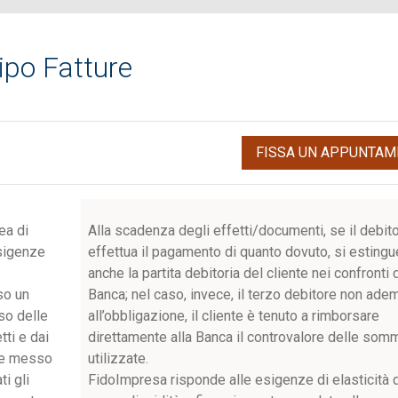
ipo Fatture
FISSA UN APPUNTAM
nea di
Alla scadenza degli effetti/documenti, se il debit
sigenze
effettua il pagamento di quanto dovuto, si estingu
anche la partita debitoria del cliente nei confronti 
so un
Banca; nel caso, invece, il terzo debitore non ade
rso delle
all’obbligazione, il cliente è tenuto a rimborsare
tti e dai
direttamente alla Banca il controvalore delle som
o e messo
utilizzate.
i gli
FidoImpresa risponde alle esigenze di elasticità 