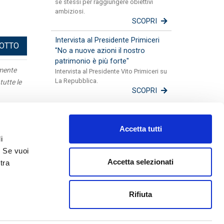
sé stessi per raggiungere obiettivi
ambiziosi.
SCOPRI
Intervista al Presidente Primiceri
DOTTO
"No a nuove azioni il nostro
patrimonio è più forte"
amente
Intervista al Presidente Vito Primiceri su
La Repubblica.
tutte le
SCOPRI
Apulia
Accetta tutti
Mappa
i
Fotogallery
. Se vuoi
Lavora con noi
Accetta selezionati
tra
Disconoscimenti
Guida alle Successioni
Rifiuta
48590754