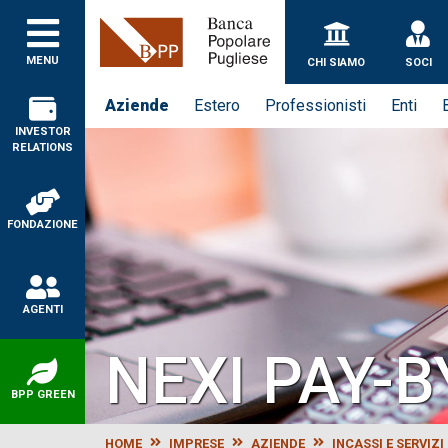
Banca Popolare Puglie
MENU
CHI SIAMO
SOCI
Aziende
Estero
Professionisti
Enti
INVESTOR
RELATIONS
FONDAZIONE
AGENTI
NEXI PAY-B
BPP GREEN
HOME
IMPRESE
AZIENDE
INCASSI E SERVIZI