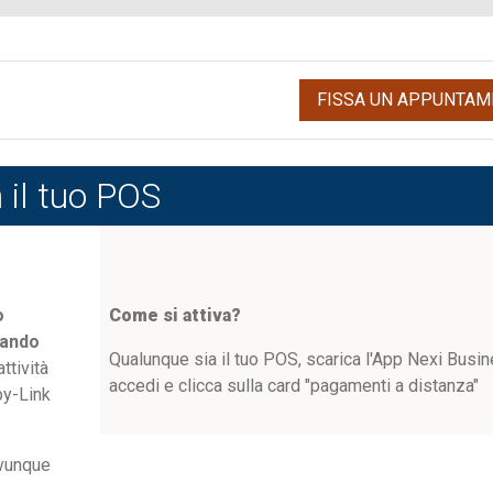
FISSA UN APPUNTAM
 il tuo POS
o
Come si attiva?
uando
Qualunque sia il tuo POS, scarica l'App Nexi Busin
ttività
accedi e clicca sulla card "pagamenti a distanza"
by-Link
ovunque