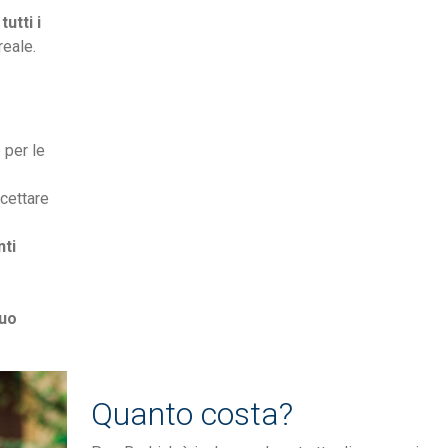
tutti i
reale.
 per le
ccettare
nti
tuo
Quanto costa?