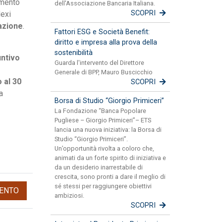
amento
dell'Associazione Bancaria Italiana.
SCOPRI
Nexi
vazione
.
Fattori ESG e Società Benefit:
diritto e impresa alla prova della
sostenibilità
untivo
Guarda l'intervento del Direttore
Generale di BPP, Mauro Buscicchio
o al 30
SCOPRI
a
Borsa di Studio “Giorgio Primiceri”
La Fondazione “Banca Popolare
Pugliese – Giorgio Primiceri”– ETS
lancia una nuova iniziativa: la Borsa di
Studio “Giorgio Primiceri”.
Un’opportunità rivolta a coloro che,
animati da un forte spirito di iniziativa e
da un desiderio inarrestabile di
crescita, sono pronti a dare il meglio di
sé stessi per raggiungere obiettivi
ENTO
ambiziosi.
SCOPRI