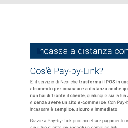
Incassa a distanza con
Cos'è Pay-by-Link?
E' il servizio di Nexi che
trasforma il POS in un
strumento per incassare a distanza anche q
non hai di fronte il cliente
, qualunque sia la tua a
e
senza avere un sito e-commerce
. Con Pay-
incassare è
semplice
,
sicuro
e
immediato
.
Grazie a Pay-by-Link puoi accettare pagamenti 
sia il tuo cliente inviandogli un semplice link