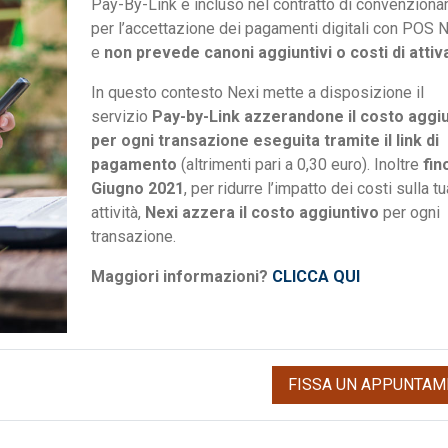
Pay-By-Link è incluso nel contratto di convenzion
per l’accettazione dei pagamenti digitali con POS 
e
non prevede canoni aggiuntivi o costi di atti
In questo contesto Nexi mette a disposizione il
servizio
Pay-by-Link azzerandone il costo aggi
per ogni transazione eseguita tramite il link di
pagamento
(altrimenti pari a 0,30 euro). Inoltre
fin
Giugno 2021
, per ridurre l’impatto dei costi sulla tu
attività,
Nexi azzera il costo aggiuntivo
per ogni
transazione.
Maggiori informazioni?
CLICCA QUI
FISSA UN APPUNTAM