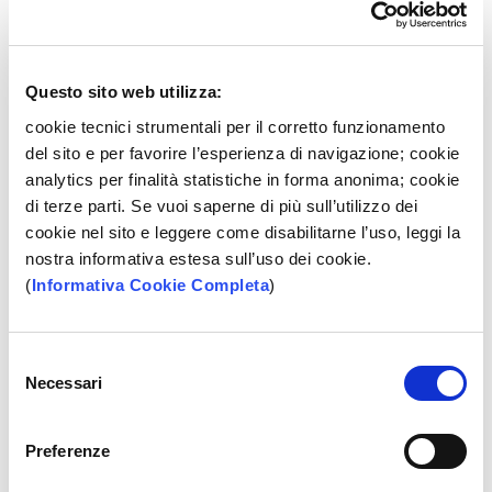
cartaceo, presso tutte le Filiali della Banca oppure sul sito internet
www.bpp.it
. Banca Popolare Pugliese si riserva la valutazione dei
requisiti necessari alla concessione e dei massimali di spesa da
assegnare alla carta.
Questo sito web utilizza:
IN SEZIONE
cookie tecnici strumentali per il corretto funzionamento
del sito e per favorire l’esperienza di navigazione; cookie
Incassi Crediti Commerciali (SDD RIBA MAV)
analytics per finalità statistiche in forma anonima; cookie
di terze parti. Se vuoi saperne di più sull’utilizzo dei
cookie nel sito e leggere come disabilitarne l’uso, leggi la
PRESS ROOM
nostra informativa estesa sull’uso dei cookie.
(
Informativa Cookie Completa
)
Le banche contro la violenza economica
Cosa è la violenza economica e come si manifesta, come prevenirla
e come contrastarla sono i principali punti che una breve guida
Selezione
promossa da ABI e Feduf mette in luce. Con un linguaggio semplice
Necessari
del
e immediato, il vademecum intende approfondire i principali aspetti
che riguardano questa forma di violenza per aiutare le donne che la
consenso
subiscono e per supportare i cittadini anche nella comprensione e
Preferenze
nel riconoscimento del fenomeno.
SCOPRI