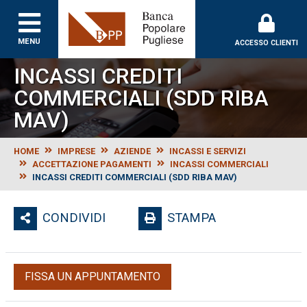
Banca Popolare Puglie
MENU
ACCESSO CLIENTI
INCASSI CREDITI
COMMERCIALI (SDD RIBA
MAV)
HOME
IMPRESE
AZIENDE
INCASSI E SERVIZI
ACCETTAZIONE PAGAMENTI
INCASSI COMMERCIALI
INCASSI CREDITI COMMERCIALI (SDD RIBA MAV)
CONDIVIDI
STAMPA
FISSA UN APPUNTAMENTO