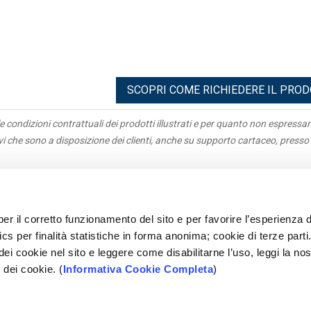
SCOPRI COME RICHIEDERE IL PRO
e condizioni contrattuali dei prodotti illustrati e per quanto non espress
ivi che sono a disposizione dei clienti, anche su supporto cartaceo, presso 
igazioni
Antiriciclaggio
acy
Parti correlate
per il corretto funzionamento del sito e per favorire l’esperienza d
parenza
Rapporti Dormienti
cs per finalità statistiche in forma anonima; cookie di terze parti
e Parti
Sepa
 dei cookie nel sito e leggere come disabilitarne l’uso, leggi la nos
tleblowing
Mifid
 dei cookie. (
Informativa Cookie Completa
)
ami
Accessibilità