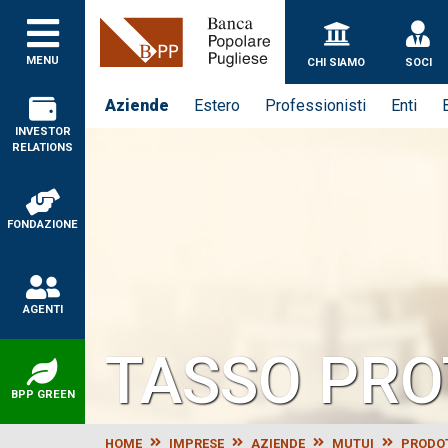
Banca Popolare Puglie
MENU
CHI SIAMO
SOCI
Aziende
Estero
Professionisti
Enti
INVESTOR
RELATIONS
FONDAZIONE
AGENTI
TASSO PRO
BPP GREEN
HOME
IMPRESE
AZIENDE
MUTUI
PRODO