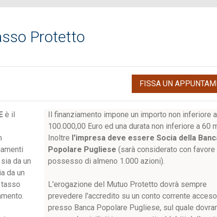
sso Protetto
FISSA UN APPUNTAM
SE
è il
Il finanziamento impone un importo non inferiore 
100.000,00 Euro ed una durata non inferiore a 60 
n
Inoltre
l'impresa deve essere Socia della Banc
iamenti
Popolare Pugliese
(sarà considerato con favore 
 sia da un
possesso di almeno 1.000 azioni).
ia da un
n tasso
L'erogazione del Mutuo Protetto dovrà sempre
iamento.
prevedere l'accredito su un conto corrente acces
presso Banca Popolare Pugliese, sul quale dovra