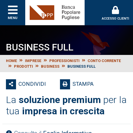
Banca Popolare Puglie
MENU
ACCESSO CLIENTI
BUSINESS FULL
HOME
IMPRESE
PROFESSIONISTI
CONTO CORRENTE
PRODOTTI
BUSINESS
BUSINESS FULL
CONDIVIDI
STAMPA
La
soluzione premium
per la
tua
impresa in crescita