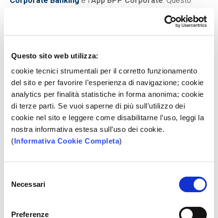
Corporate Banking
e l'
App BPP Corporate
. Questo
servizio di home banking, perfetto per aziende con più
società, più utenti e più banche, ti permette di gestire in
modo efficiente tutti i tuoi pagamenti e incassi, come
Ri.Ba., SDD, MAV, bonifici per stipendi e molto altro.
Questo sito web utilizza:
È la soluzione ideale per ottimizzare la gestione
cookie tecnici strumentali per il corretto funzionamento
finanziaria della tua attività in forte crescita.
del sito e per favorire l’esperienza di navigazione; cookie
analytics per finalità statistiche in forma anonima; cookie
di terze parti. Se vuoi saperne di più sull’utilizzo dei
Altre caratteristiche
cookie nel sito e leggere come disabilitarne l’uso, leggi la
nostra informativa estesa sull’uso dei cookie.
(
Informativa Cookie Completa
)
Commissione applicata per
(1)
operazioni in filiale -
2,5 €
Selezione
Bonifici online verso BPP -
0,50 €
Necessari
del
Bonifici online verso altri istituti -
consenso
0,50 €
Preferenze