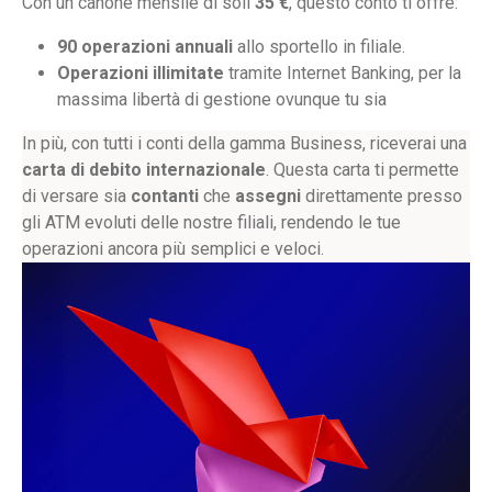
Con un canone mensile di soli
35 €
, questo conto ti offre:
90 operazioni annuali
allo sportello in filiale.
Operazioni illimitate
tramite Internet Banking, per la
massima libertà di gestione ovunque tu sia
In più, con tutti i conti della gamma Business, riceverai una
carta di debito internazionale
. Questa carta ti permette
di versare sia
contanti
che
assegni
direttamente presso
gli ATM evoluti delle nostre filiali, rendendo le tue
operazioni ancora più semplici e veloci.