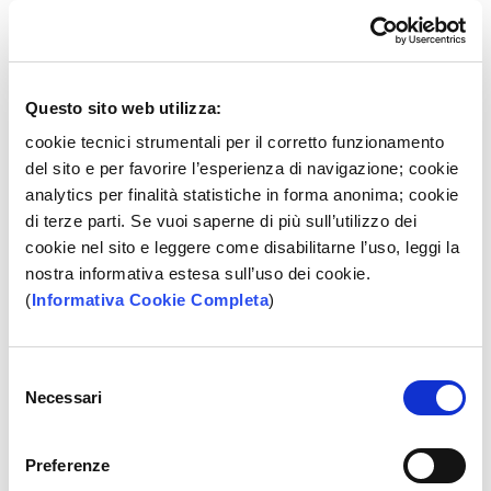
Scarica l'APP BPP
Questo sito web utilizza:
cookie tecnici strumentali per il corretto funzionamento
Se preferisci il PC puoi utilizzare l'internet banking, se
del sito e per favorire l’esperienza di navigazione; cookie
invece le APP sono la tua passione hai a disposizione il
analytics per finalità statistiche in forma anonima; cookie
mobile banking.
di terze parti. Se vuoi saperne di più sull’utilizzo dei
cookie nel sito e leggere come disabilitarne l’uso, leggi la
nostra informativa estesa sull’uso dei cookie.
(
Informativa Cookie Completa
)
Selezione
Necessari
del
consenso
Preferenze