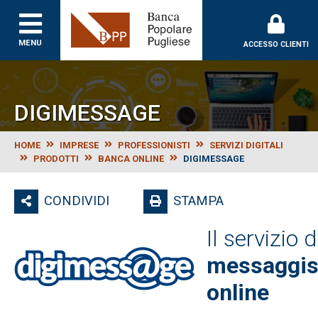
Banca Popolare Puglie
MENU
ACCESSO CLIENTI
DIGIMESSAGE
HOME
IMPRESE
PROFESSIONISTI
SERVIZI DIGITALI
PRODOTTI
BANCA ONLINE
DIGIMESSAGE
CONDIVIDI
STAMPA
Il servizio d
messaggis
online