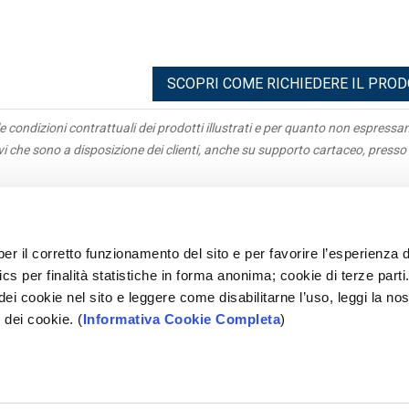
SCOPRI COME RICHIEDERE IL PRO
e condizioni contrattuali dei prodotti illustrati e per quanto non espress
ivi che sono a disposizione dei clienti, anche su supporto cartaceo, presso 
igazioni
Antiriciclaggio
acy
Parti correlate
per il corretto funzionamento del sito e per favorire l’esperienza d
parenza
Rapporti Dormienti
cs per finalità statistiche in forma anonima; cookie di terze parti
e Parti
Sepa
 dei cookie nel sito e leggere come disabilitarne l’uso, leggi la nos
tleblowing
Mifid
 dei cookie. (
Informativa Cookie Completa
)
ami
Accessibilità
opolare Pugliese - Società Cooperativa per Azioni - P.IVA 028