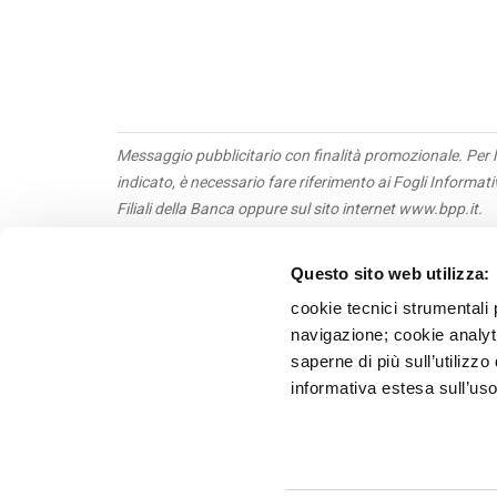
Messaggio pubblicitario con finalità promozionale. Per l
indicato, è necessario fare riferimento ai Fogli Informat
Filiali della Banca oppure sul sito internet www.bpp.it.
Questo sito web utilizza:
Obbl
Priv
cookie tecnici strumentali 
Tras
navigazione; cookie analyti
Terz
saperne di più sull’utilizzo
Whis
informativa estesa sull’uso
Recl
Banca P