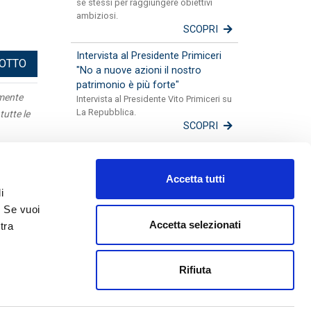
sé stessi per raggiungere obiettivi
ambiziosi.
SCOPRI
Intervista al Presidente Primiceri
DOTTO
"No a nuove azioni il nostro
patrimonio è più forte"
amente
Intervista al Presidente Vito Primiceri su
La Repubblica.
tutte le
SCOPRI
Apulia
Accetta tutti
Mappa
i
Fotogallery
. Se vuoi
Lavora con noi
Accetta selezionati
tra
Disconoscimenti
Guida alle Successioni
Rifiuta
48590754