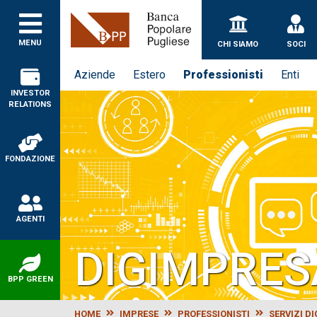
MENU
CHI SIAMO
SOCI
Aziende
Estero
Professionisti
Enti
INVESTOR
RELATIONS
FONDAZIONE
AGENTI
DIGIMPRES
BPP GREEN
HOME
IMPRESE
PROFESSIONISTI
SERVIZI DI