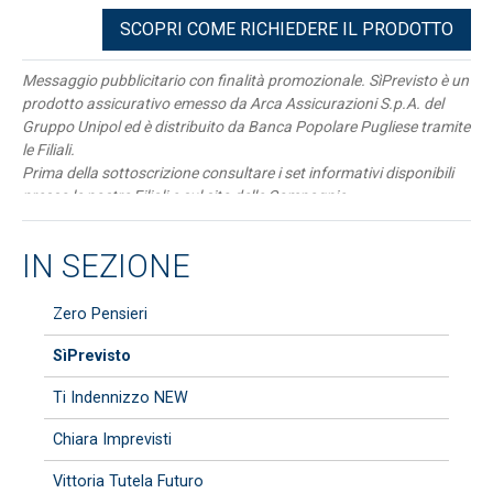
SCOPRI COME RICHIEDERE IL PRODOTTO
Messaggio pubblicitario con finalità promozionale. SìPrevisto è un
prodotto assicurativo emesso da Arca Assicurazioni S.p.A. del
Gruppo Unipol ed è distribuito da Banca Popolare Pugliese tramite
le Filiali.
Prima della sottoscrizione consultare i set informativi disponibili
presso le nostre Filiali e sul sito delle Compagnie
www.arcassicura.it
IN SEZIONE
Zero Pensieri
SìPrevisto
Ti Indennizzo NEW
Chiara Imprevisti
Vittoria Tutela Futuro