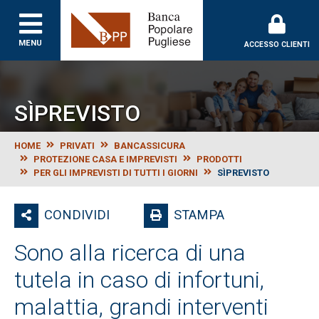
Banca Popolare Puglie
MENU
ACCESSO CLIENTI
SÌPREVISTO
HOME
PRIVATI
BANCASSICURA
PROTEZIONE CASA E IMPREVISTI
PRODOTTI
PER GLI IMPREVISTI DI TUTTI I GIORNI
SÌPREVISTO
CONDIVIDI
STAMPA
Sono alla ricerca di una
tutela in caso di infortuni,
malattia, grandi interventi