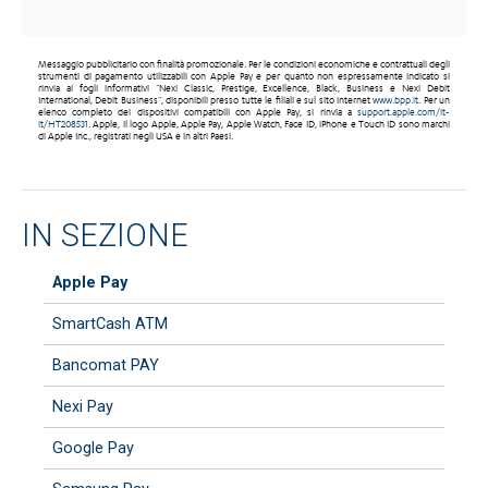
Messaggio pubblicitario con finalità promozionale. Per le condizioni economiche e contrattuali degli
strumenti di pagamento utilizzabili con Apple Pay e per quanto non espressamente indicato si
rinvia ai fogli informativi “Nexi Classic, Prestige, Excellence, Black, Business e Nexi Debit
International, Debit Business”, disponibili presso tutte le filiali e sul sito internet
www.bpp.it
. Per un
elenco completo dei dispositivi compatibili con Apple Pay, si rinvia a
support.apple.com/it-
it/HT208531
. Apple, il logo Apple, Apple Pay, Apple Watch, Face ID, iPhone e Touch ID sono marchi
di Apple Inc., registrati negli USA e in altri Paesi.
IN SEZIONE
Apple Pay
SmartCash ATM
Bancomat PAY
Nexi Pay
Google Pay