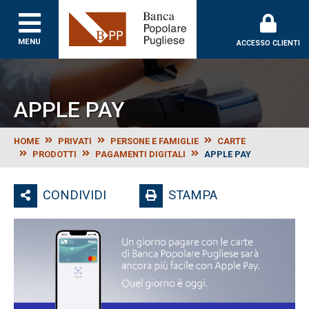
Banca Popolare Puglie
MENU
ACCESSO CLIENTI
APPLE PAY
HOME
PRIVATI
PERSONE E FAMIGLIE
CARTE
PRODOTTI
PAGAMENTI DIGITALI
APPLE PAY
CONDIVIDI
STAMPA