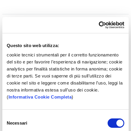
Annuncio Pubblicitario
FISSA UN APPUNTAMENTO
Questo sito web utilizza:
cookie tecnici strumentali per il corretto funzionamento
del sito e per favorire l’esperienza di navigazione; cookie
analytics per finalità statistiche in forma anonima; cookie
RICHIEDI SUBITO UN PREVENTIVO
di terze parti. Se vuoi saperne di più sull’utilizzo dei
cookie nel sito e leggere come disabilitarne l’uso, leggi la
Messaggio pubblicitario con finalità promozionale. Per il TAEG, per
nostra informativa estesa sull’uso dei cookie.
le condizioni contrattuali del prodotto e per quanto non
(
Informativa Cookie Completa
)
espressamente indicato, è necessario fare riferimento agli
Annunci Pubblicitari presenti sul sito internet
www.bpp.it
o al
documento Informazioni Europee di Base sul credito ai
Selezione
Consumatori che sarà rilasciato presso tutte le Filiali della Banca
Necessari
del
in forma personalizzata. Banca Popolare Pugliese si riserva la