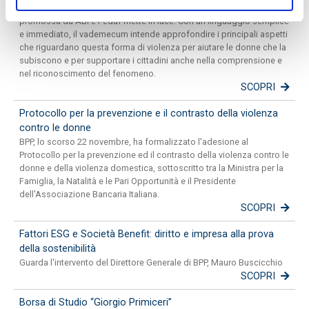
e come contrastarla sono i principali punti che una breve guida
promossa da ABI e Feduf mette in luce. Con un linguaggio semplice
e immediato, il vademecum intende approfondire i principali aspetti
che riguardano questa forma di violenza per aiutare le donne che la
subiscono e per supportare i cittadini anche nella comprensione e
nel riconoscimento del fenomeno.
SCOPRI
Protocollo per la prevenzione e il contrasto della violenza
contro le donne
BPP, lo scorso 22 novembre, ha formalizzato l'adesione al
Protocollo per la prevenzione ed il contrasto della violenza contro le
donne e della violenza domestica, sottoscritto tra la Ministra per la
Famiglia, la Natalità e le Pari Opportunità e il Presidente
dell'Associazione Bancaria Italiana.
SCOPRI
Fattori ESG e Società Benefit: diritto e impresa alla prova
della sostenibilità
Guarda l'intervento del Direttore Generale di BPP, Mauro Buscicchio
SCOPRI
Borsa di Studio “Giorgio Primiceri”