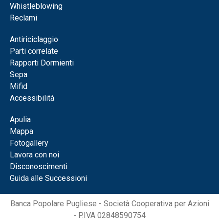
Whistleblowing
Reclami
Antiriciclaggio
Parti correlate
Rapporti Dormienti
Sepa
Mifid
Accessibilità
Apulia
Mappa
Fotogallery
Lavora con noi
Disconoscimenti
Guida alle Successioni
Banca Popolare Pugliese - Società Cooperativa per Azioni
- P.IVA 02848590754