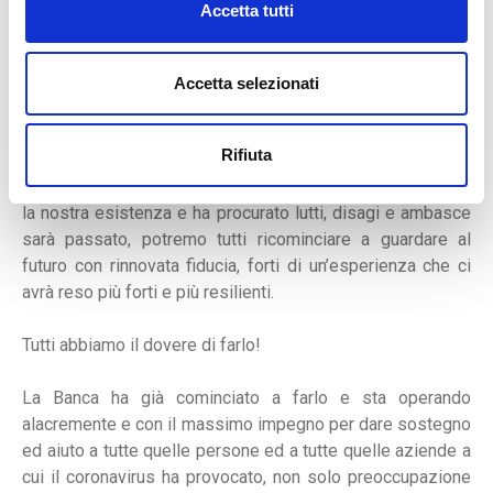
Accetta tutti
Ci affidiamo a medici e personale sanitario tutto per le
cure ai contagiati ed a scienziati e ricercatori per avere
presto il vaccino o una cura che ci affranchi dall’epidemia
Accetta selezionati
e consenta ai malati di guarire più rapidamente. Che la
buona sorte dia forza ai primi e lumi ai secondi.
Rifiuta
Fra qualche tempo, quando questo tsunami che ha travolto
la nostra esistenza e ha procurato lutti, disagi e ambasce
sarà passato, potremo tutti ricominciare a guardare al
futuro con rinnovata fiducia, forti di un’esperienza che ci
avrà reso più forti e più resilienti.
Tutti abbiamo il dovere di farlo!
La Banca ha già cominciato a farlo e sta operando
alacremente e con il massimo impegno per dare sostegno
ed aiuto a tutte quelle persone ed a tutte quelle aziende a
cui il coronavirus ha provocato, non solo preoccupazione