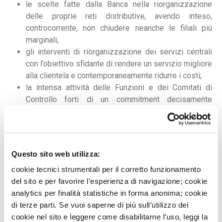
le scelte fatte dalla Banca nella riorganizzazione
delle proprie reti distributive, avendo inteso,
controcorrente, non chiudere neanche le filiali più
marginali;
gli interventi di riorganizzazione dei servizi centrali
con l’obiettivo sfidante di rendere un servizio migliore
alla clientela e contemporaneamente ridurre i costi;
la intensa attività delle Funzioni e dei Comitati di
Controllo forti di un commitment decisamente
orientato al rispetto delle norme ed allo stretto
controllo dei rischi;
l’abitualmente intensa azione della Banca,
direttamente e attraverso la Fondazione “Banca
Questo sito web utilizza:
Popolare Pugliese - Giorgio Primiceri” a sostegno
cookie tecnici strumentali per il corretto funzionamento
dell’ambiente, della cultura, dell’arte e dei più deboli
del sito e per favorire l’esperienza di navigazione; cookie
dei territori in cui opera.
analytics per finalità statistiche in forma anonima; cookie
Vi informo inoltre che a cavallo degli anni 2019/2020 la
di terze parti. Se vuoi saperne di più sull’utilizzo dei
Banca è stata sottoposta ad una periodica visita ispettiva
cookie nel sito e leggere come disabilitarne l’uso, leggi la