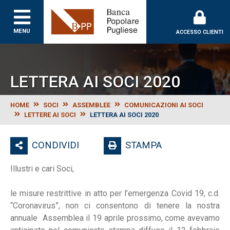
Banca Popolare Puglie
MENU
ACCESSO CLIENTI
LETTERA AI SOCI 2020
HOME
SOCI
ASSEMBLEE
COMUNICAZIONI AI SOCI
LETTERE AI SOCI
LETTERA AI SOCI 2020
CONDIVIDI
STAMPA
Illustri e cari Soci,
le misure restrittive in atto per l’emergenza Covid 19, c.d.
“Coronavirus”, non ci consentono di tenere la nostra
annuale Assemblea il 19 aprile prossimo, come avevamo