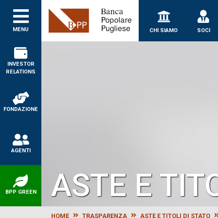
Banca Popolare Puglie
MENU
CHI SIAMO
SOCI
INVESTOR
RELATIONS
FONDAZIONE
AGENTI
ASTE E TIT
BPP GREEN
HOME
TRASPARENZA
ASTE E TITOLI DI STATO