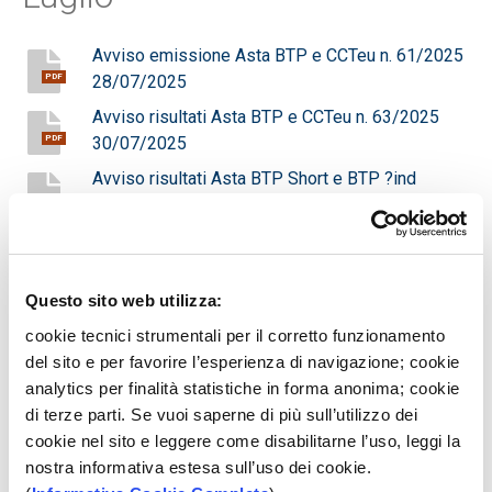
Avviso emissione Asta BTP e CCTeu n. 61/2025
28/07/2025
PDF
Avviso risultati Asta BTP e CCTeu n. 63/2025
30/07/2025
PDF
Avviso risultati Asta BTP Short e BTP ?ind
n.59/2025 24/07/2025
PDF
Avviso Asta BOT Semestrale 30/01/2026 n.
60/2025 25/07/2025
PDF
Questo sito web utilizza:
Avviso Asta BTP Short e BTP ?ind n.58/2025
24/07/2025
PDF
cookie tecnici strumentali per il corretto funzionamento
del sito e per favorire l’esperienza di navigazione; cookie
Avviso risultato Asta BOT Semestrale n. 62/2025
analytics per finalità statistiche in forma anonima; cookie
30/01/2026 29/07/2025
PDF
di terze parti. Se vuoi saperne di più sull’utilizzo dei
Avviso risultato Asta BOT Annuale n. 56/2025
cookie nel sito e leggere come disabilitarne l’uso, leggi la
10/07/2025
PDF
nostra informativa estesa sull’uso dei cookie.
Avviso Asta BOT annuale n. 54/2025