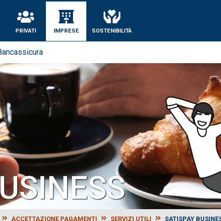
se
PRIVATI
IMPRESE
SOSTENIBILITÀ
Bancassicura
BUSINESS
ACCETTAZIONE PAGAMENTI
SERVIZI UTILI
SATISPAY BUSINE