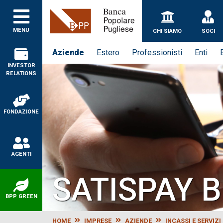
Banca Popolare Puglie
MENU
CHI SIAMO
SOCI
Aziende
Estero
Professionisti
Enti
INVESTOR
RELATIONS
FONDAZIONE
AGENTI
SATISPAY 
BPP GREEN
HOME
IMPRESE
AZIENDE
INCASSI E SERVIZI