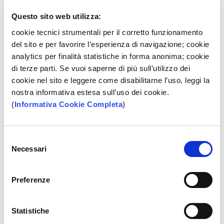
dimezzata allo 0,15%.
Questo sito web utilizza:
Sulla base di quanto sopra precisato, per il bimestre luglio
cookie tecnici strumentali per il corretto funzionamento
e agosto, il prezzo minimo e massimo è rispettivamente
del sito e per favorire l’esperienza di navigazione; cookie
di euro 2,46 e 4,34.
analytics per finalità statistiche in forma anonima; cookie
di terze parti. Se vuoi saperne di più sull’utilizzo dei
Alla presente viene allegato l’estratto del regolamento Hi-
cookie nel sito e leggere come disabilitarne l’uso, leggi la
Mtf relativo al mercato order driver segmento azionario.
nostra informativa estesa sull’uso dei cookie.
(
Informativa Cookie Completa
)
IN SEZIONE
Selezione
Necessari
del
Assemblea dei soci 23/04/2017 - Azioni
consenso
Comunicato del 26/04/2017
Preferenze
Assemblea dei Soci del 29/04/2018 - Azioni
Avvio periodo di controllo
Statistiche