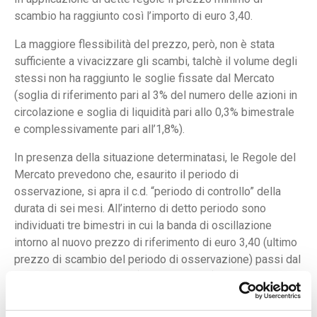
scambio ha raggiunto così l’importo di euro 3,40.
La maggiore flessibilità del prezzo, però, non è stata
sufficiente a vivacizzare gli scambi, talchè il volume degli
stessi non ha raggiunto le soglie fissate dal Mercato
(soglia di riferimento pari al 3% del numero delle azioni in
circolazione e soglia di liquidità pari allo 0,3% bimestrale
e complessivamente pari all’1,8%).
In presenza della situazione determinatasi, le Regole del
Mercato prevedono che, esaurito il periodo di
osservazione, si apra il c.d. “periodo di controllo” della
durata di sei mesi. All’interno di detto periodo sono
individuati tre bimestri in cui la banda di oscillazione
intorno al nuovo prezzo di riferimento di euro 3,40 (ultimo
prezzo di scambio del periodo di osservazione) passi dal
28% del primo bimestre (luglio e agosto) al 56% -
settembre e ottobre – al 112% da novembre in poi, se in
ciascun bimestre non viene raggiunta la soglia di liquidità,